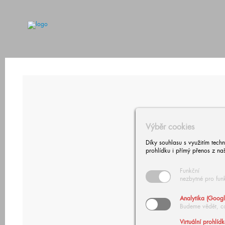
Výběr cookies
Díky souhlasu s využitím tech
prohlídku i přímý přenos z na
Funkční
nezbytné pro fun
Analytika (Googl
Budeme vědět, c
Virtuální prohlíd