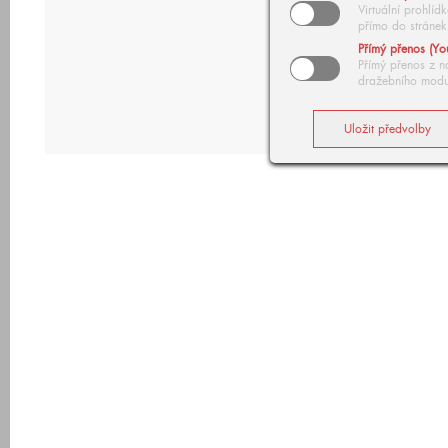
Virtuální prohlí
přímo do stránek
Přímý přenos (Yo
Přímý přenos z n
dražebního modu