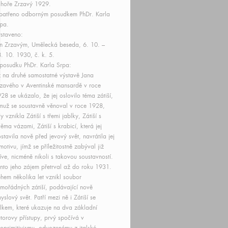
hoře Zrzavý 1929.
patřeno odborným posudkem PhDr. Karla
pa.
staveno:
n Zrzavým, Umělecká beseda, 6. 10. –
. 10. 1930, č. k. 5.
posudku PhDr. Karla Srpa:
ž na druhé samostatné výstavě Jana
zavého v Aventinské mansardě v roce
28 se ukázalo, že jej oslovilo téma zátiší,
muž se soustavně věnoval v roce 1928,
y vznikla Zátiší s třemi jablky, Zátiší s
ěma vázami, Zátiší s krabicí, která jej
stavila nově před jevový svět, navrátila jej
motivu, jímž se příležitostně zabýval již
íve, nicméně nikoli s takovou soustavností.
nto jeho zájem přetrval až do roku 1931.
hem několika let vznikl soubor
mořádných zátiší, podávající nově
yslový svět. Patří mezi ně i Zátiší se
lkem, které ukazuje na dva základní
torovy přístupy, prvý spočívá v