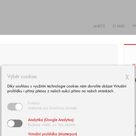
AUKCE
O NÁS
V
0
Výběr cookies
X
Z
Díky souhlasu s využitím technologie cookies nám dovolíte ukázat Virtuální
prohlídku i přímý přenos z našich aukcí přímo na našich stránkách.
Funkční
nezbytné pro funkčnost stránek
Analytika (Google Analytics)
Budeme vědět, co Vás zajímá
Ol
r
Virtuální prohlídka (Matterport)