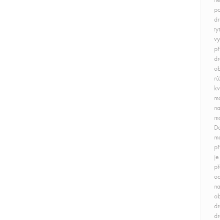
ne
po
dr
ty
vy
př
dr
ob
rů
kv
má
na
mo
Do
mo
př
je
př
od
na
ob
dr
dr