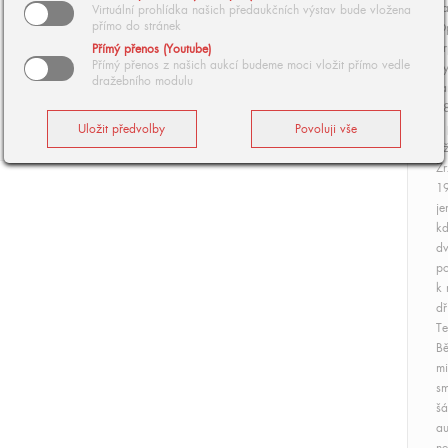
na
Virtuální prohlídka našich předaukčních výstav bude vložena
přímo do stránek
O
Sr
Přímý přenos (Youtube)
Přímý přenos z našich aukcí budeme moci vložit přímo vedle
Vy
dražebního modulu
Ja
28
Z 
Ji
Zr
19
je
kd
dv
po
k 
dř
Te
Bě
mi
sm
šá
au