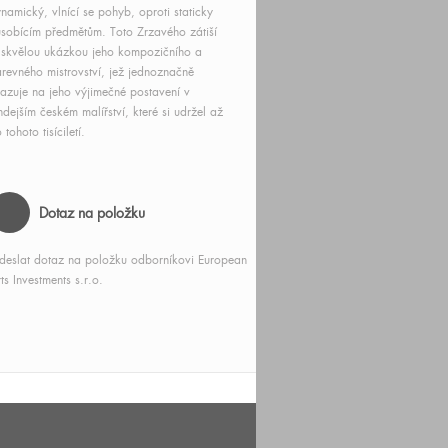
namický, vlnící se pohyb, oproti staticky
sobícím předmětům. Toto Zrzavého zátiší
 skvělou ukázkou jeho kompozičního a
revného mistrovství, jež jednoznačně
azuje na jeho výjimečné postavení v
hdejším českém malířství, které si udržel až
 tohoto tisíciletí.
Dotaz na položku
deslat dotaz na položku odborníkovi European
ts Investments s.r.o.