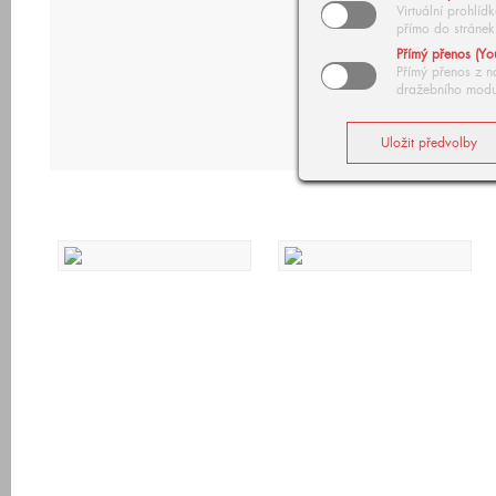
Virtuální prohlí
přímo do stránek
Přímý přenos (Yo
Přímý přenos z n
dražebního modu