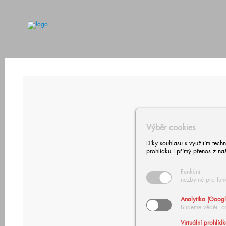
Výběr cookies
Díky souhlasu s využitím tech
prohlídku i přímý přenos z na
Funkční
nezbytné pro fun
Analytika (Googl
Budeme vědět, c
Virtuální prohlíd