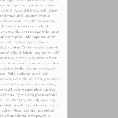
astní logice. Onen Padlý Napoleon, jenž je
obrazen v poloze připomínající podobu
siánových karet, leží hlavou dolů, přesto
 zachovává jakési dekorum. Postavu
poleona zdobí, jak uniforma s poctami,
k klobouk, který stále drží na hlavě
byvatele. Jako by se nic nezměnilo, jen se
vák ocitl v pozici, kdy Napoleon visí ze
ropu dolů. Tento pomyslný detail je
pickým znakem Číhalovy tvorby, zdánlivé
rmální reálie vkládá do imaginárních světů
fantaskními pravidly. Celý námět je laděn
 odstínů modré a zasazen je do osobitého
ostředí, tvořeného plochami a výraznými
niemi. Pád Napoleona lze brát buď
mplexně v celé jeho šíři tažení, jeho osudu
 si divák může vybrat co je oním pádem,
ko například jeho nepovedené tažení do
ské krajiny. Výjev působí jako intepretace
aré, černobílé fotografie, kdy voják stojí
ed objektivem, hrdý na své skutky a lačnící
 dalších. Přesto, celé dílo tento pohled
áčí vzhůru nohama, a tak provokuje