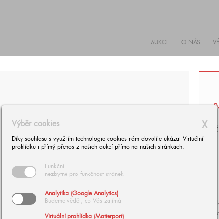
AUKCE
O NÁS
V
0
Výběr cookies
X
Č
Díky souhlasu s využitím technologie cookies nám dovolíte ukázat Virtuální
prohlídku i přímý přenos z našich aukcí přímo na našich stránkách.
Funkční
nezbytné pro funkčnost stránek
Analytika (Google Analytics)
Budeme vědět, co Vás zajímá
Ak
da
Virtuální prohlídka (Matterport)