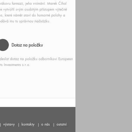
vákovu fantazii, jeho vnímání. Marek Číhal
e vytvořil svým osobitým přístupem výtečné
lo, které námět staví do humorné polohy a
dává mu tu správnou nadsázku.
Dotaz na položku
deslat dotaz na položku odborníkovi European
ts Investments s.r.o.
výstavy
kontakty
o nás
ostatní