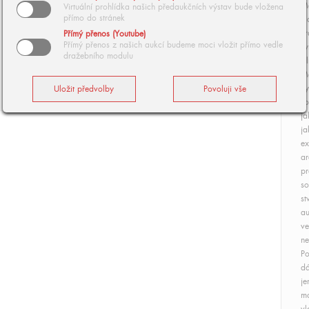
M
Virtuální prohlídka našich předaukčních výstav bude vložena
přímo do stránek
Pl
kr
Přímý přenos (Youtube)
Přímý přenos z našich aukcí budeme moci vložit přímo vedle
sy
dražebního modulu
si
Ma
vy
so
ja
ja
ex
ar
pr
so
st
au
ve
ne
Po
dá
je
mo