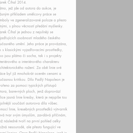
arek Číhal 2014.
átno, jež jde od autora do aukce, je
ásným příkladem umělcovy práce se
mboly ve zgeneralizované poloze a přesto
lnými, s plnou věcností předání myšlenky.
rek Číhal je jednou z nejsilněji se
jadřujících osobností mladého českého
učasného umění. Jeho práce je provázána,
k s klasickými vyjadřovacími prostředky,
ko jsou plátno či socha, tak i s projekty
teriérového a interiérového charakteru
chitektonického ražení. Za obě linie své
áce byl již mnohokrát oceněn cenami a
učasnou kritikou. Dílo Padlý Napoleon je
vořeno za pomoci typických přístupů
tora, barevných ploch, jenž doprovází
lice jasná linie kresby, která je nejspíše tou
jsilnější součástí autorova díla vůbec.
mocí linie, kresebných prostředků výtvarník
vá tvar svým úmyslům, zavdává příčinám,
nž následně tvoří na první pohled celky
žná nesourodé, ale přesto fungující ve