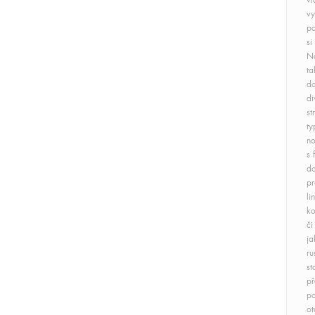
vl
vy
pa
si
Na
ta
do
di
st
ty
no
s 
do
pr
li
ko
či
ja
ru
st
př
po
ot