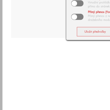
Virtuální prohlí
přímo do stránek
Přímý přenos (Yo
Přímý přenos z n
dražebního modu