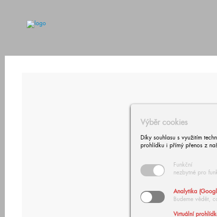
Výběr cookies
Díky souhlasu s využitím tech
prohlídku i přímý přenos z na
Funkční
nezbytné pro fun
Analytika (Googl
Budeme vědět, c
Virtuální prohlíd