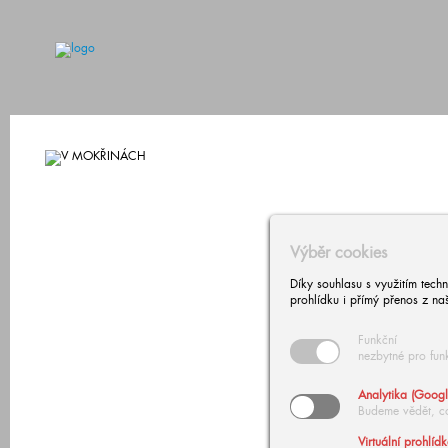
Výběr cookies
Díky souhlasu s využitím tech
prohlídku i přímý přenos z na
Funkční
nezbytné pro fun
Analytika (Googl
Budeme vědět, c
Virtuální prohlíd