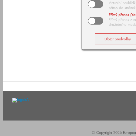
Virtuální prohlí
přímo do stránek
Přímý přenos (Yo
Přímý přenos z n
dražebního modu
© Copyright 2026 European A