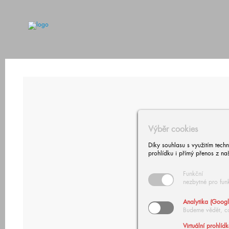
Výběr cookies
Díky souhlasu s využitím tech
prohlídku i přímý přenos z na
Funkční
nezbytné pro fun
Analytika (Googl
Budeme vědět, c
Virtuální prohlíd