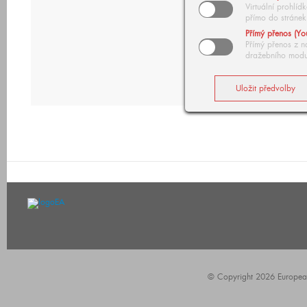
Virtuální prohlí
přímo do stránek
Přímý přenos (Yo
Přímý přenos z n
dražebního modu
© Copyright 2026 European A