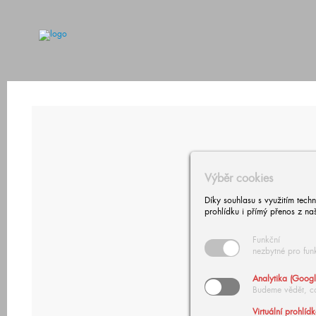
Výběr cookies
Díky souhlasu s využitím tech
prohlídku i přímý přenos z na
Funkční
nezbytné pro fun
Analytika (Googl
Budeme vědět, c
Virtuální prohlíd