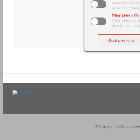
Virtuální prohlí
přímo do stránek
Přímý přenos (Yo
Přímý přenos z n
dražebního modu
© Copyright 2026 European A