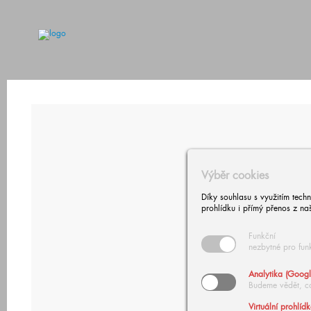
Výběr cookies
Díky souhlasu s využitím tech
prohlídku i přímý přenos z na
Funkční
nezbytné pro fun
Analytika (Googl
Budeme vědět, c
Virtuální prohlíd