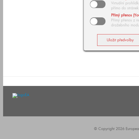
Virtuální prohlí
přímo do stránek
Přímý přenos (Yo
Přímý přenos z n
dražebního modu
© Copyright 2026 European A