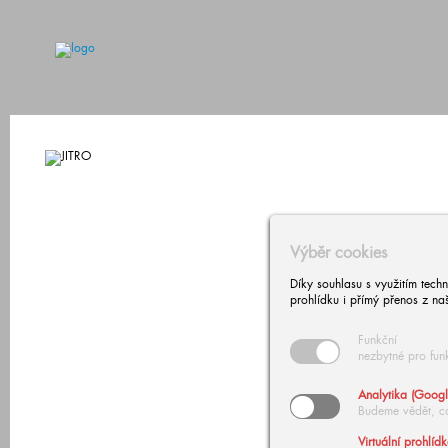
Výběr cookies
Díky souhlasu s využitím tech
prohlídku i přímý přenos z na
Funkční
nezbytné pro fun
Analytika (Googl
Budeme vědět, c
Virtuální prohlíd