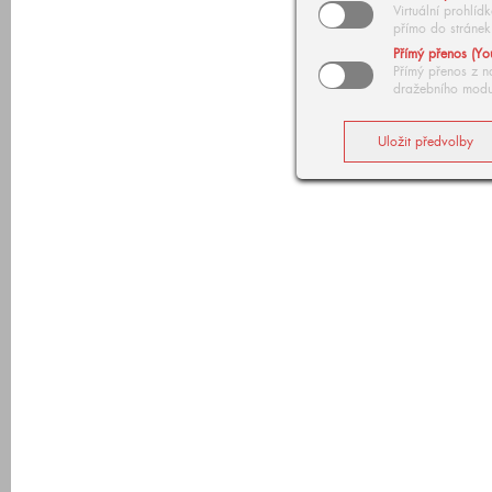
Virtuální prohlí
přímo do stránek
Přímý přenos (Yo
Přímý přenos z n
dražebního modu