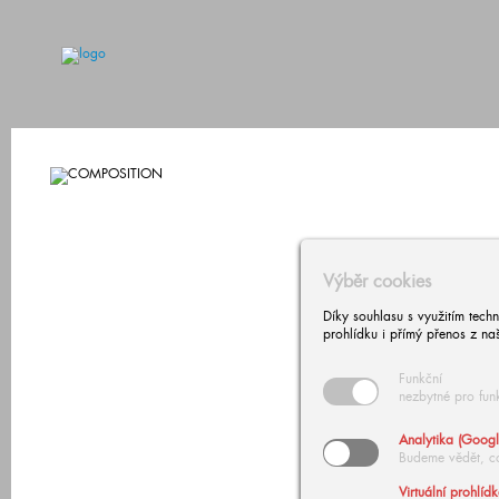
Výběr cookies
Díky souhlasu s využitím tech
prohlídku i přímý přenos z na
Funkční
nezbytné pro fun
Analytika (Googl
Budeme vědět, c
Virtuální prohlíd