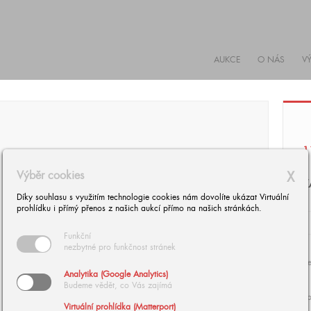
AUKCE
O NÁS
V
1
Výběr cookies
X
K
Díky souhlasu s využitím technologie cookies nám dovolíte ukázat Virtuální
prohlídku i přímý přenos z našich aukcí přímo na našich stránkách.
Funkční
nezbytné pro funkčnost stránek
Se
Analytika (Google Analytics)
Budeme vědět, co Vás zajímá
zp
Virtuální prohlídka (Matterport)