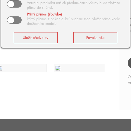
Virtuální prohlídka našich předaukčních výstav bude vložena
přímo do stránek
Přímý přenos (Youtube)
Přímý přenos z našich aukcí budeme moci vložit přímo vedle
Ko
dražebního modulu
cm
vp
O
Ar