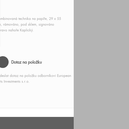
mbinovaná technika na papíře, 29 x 55
, rámováno, pod sklem, signováno
ravo nahoře Kaplický.
Dotaz na položku
deslat dotaz na položku odborníkovi European
ts Investments s.r.o.