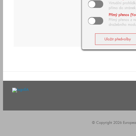
Virtuální prohlí
přímo do stránek
Přímý přenos (Yo
Přímý přenos z n
dražebního modu
© Copyright 2026 European A