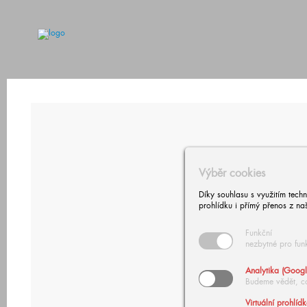
Výběr cookies
Díky souhlasu s využitím tech
prohlídku i přímý přenos z na
Funkční
nezbytné pro fun
Analytika (Googl
Budeme vědět, c
Virtuální prohlíd