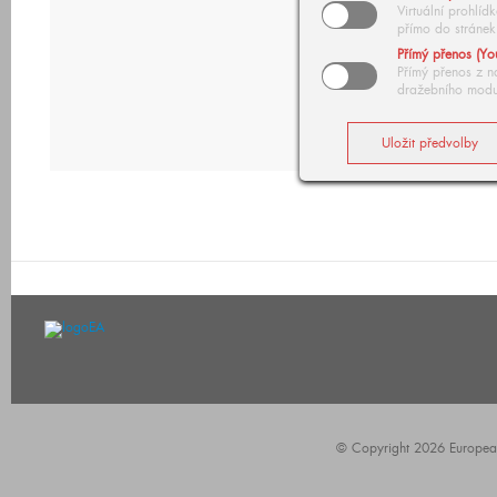
Virtuální prohlí
přímo do stránek
Přímý přenos (Yo
Přímý přenos z n
dražebního modu
© Copyright 2026 European A