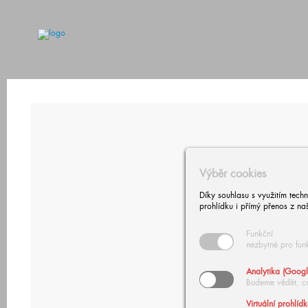
Výběr cookies
Díky souhlasu s využitím tech
prohlídku i přímý přenos z na
Funkční
nezbytné pro fun
Analytika (Googl
Budeme vědět, c
Virtuální prohlíd