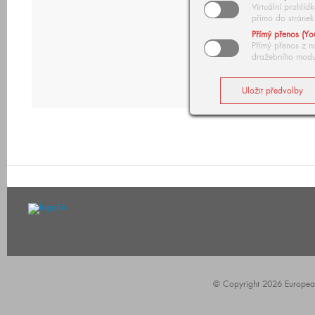
Virtuální prohlí
přímo do stránek
Přímý přenos (Yo
Přímý přenos z n
dražebního modu
© Copyright 2026 European A