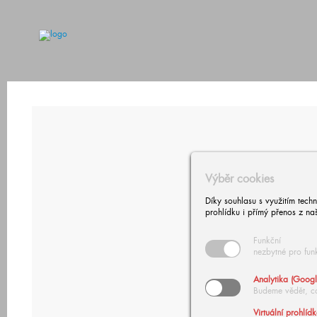
Výběr cookies
Díky souhlasu s využitím tech
prohlídku i přímý přenos z na
Funkční
nezbytné pro fun
Analytika (Googl
Budeme vědět, c
Virtuální prohlíd