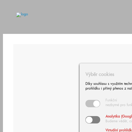
Výběr cookies
Díky souhlasu s využitím tech
prohlídku i přímý přenos z na
Funkční
nezbytné pro fun
Analytika (Googl
Budeme vědět, c
Virtuální prohlíd