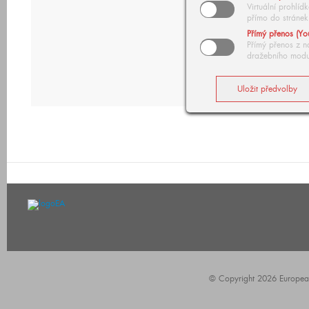
Virtuální prohlí
přímo do stránek
Přímý přenos (Yo
Přímý přenos z n
dražebního modu
© Copyright 2026 European A