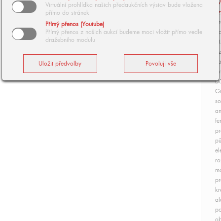
V
Virtuální prohlídka našich předaukčních výstav bude vložena
z
přímo do stránek
Kr
Přímý přenos (Youtube)
Přímý přenos z našich aukcí budeme moci vložit přímo vedle
po
dražebního modulu
M
Vz
za
sy
Dů
Gr
so
an
fe
pr
pů
el
ro
mo
pr
kr
al
po
ob