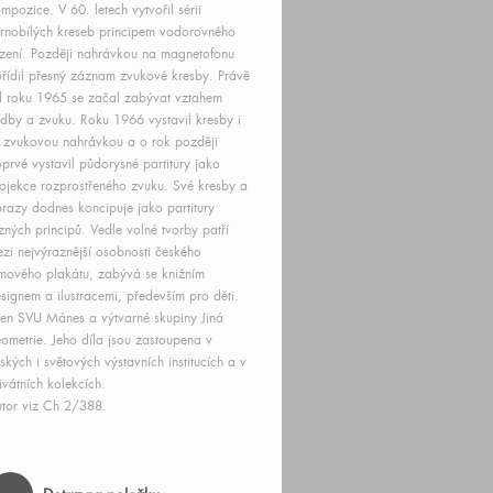
mpozice. V 60. letech vytvořil sérii
rnobílých kreseb principem vodorovného
zení. Později nahrávkou na magnetofonu
řídil přesný záznam zvukové kresby. Právě
 roku 1965 se začal zabývat vztahem
dby a zvuku. Roku 1966 vystavil kresby i
 zvukovou nahrávkou a o rok později
prvé vystavil půdorysné partitury jako
ojekce rozprostřeného zvuku. Své kresby a
razy dodnes koncipuje jako partitury
zných principů. Vedle volné tvorby patří
zi nejvýraznější osobnosti českého
lmového plakátu, zabývá se knižním
signem a ilustracemi, především pro děti.
en SVU Mánes a výtvarné skupiny Jiná
ometrie. Jeho díla jsou zastoupena v
ských i světových výstavních institucích a v
ivátních kolekcích.
tor viz Ch 2/388.