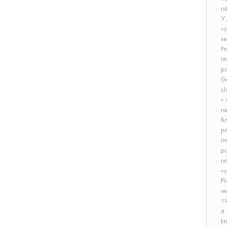
ná
V 
vý
se
Pr
im
pa
Ge
ch
v 
na
Ba
pa
in
pa
ne
vy
Př
re
19
a 
kt