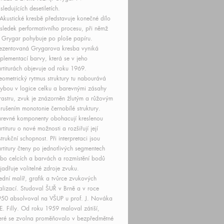
sledujících desetiletích.
Akustické kresbě představuje konečné dílo
sledek performativního procesu, při němž
 Grygar pohybuje po ploše papíru.
ezentovaná Grygarova kresba vyniká
plementací barvy, která se v jeho
rtiturách objevuje od roku 1969.
ometrický rytmus struktury tu nabourává
ybou v logice celku a barevnými zásahy
rastru, zvuk je znázorněn žlutým a růžovým
rušením monotonie černobílé struktury.
revné komponenty obohacují kreslenou
rtituru o nové možnosti a rozšiřují její
strukční schopnost. Při interpretaci jsou
rtitury čteny po jednotlivých segmentech
bo celcích a barvách a rozmístění bodů
jadřuje volitelné zdroje zvuku.
ední malíř, grafik a tvůrce zvukových
alizací. Studoval ŠUŘ v Brně a v roce
50 absolvoval na VŠUP u prof. J. Nováka
E. Filly. Od roku 1959 maloval zátiší,
eré se zvolna proměňovalo v bezpředmětné