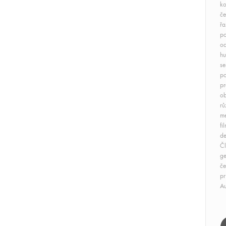
ko
če
řa
po
od
hu
se
po
pr
ob
rů
me
fi
de
Čl
ge
če
pr
Au