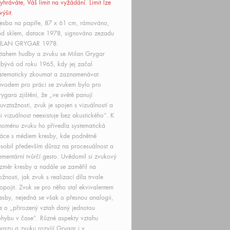
yhráváte, Váš limit
na vyžádání
. Limit lze
výšit.
esba na papíře, 87 x 61 cm, rámováno,
d sklem, datace 1978, signováno zezadu
ILAN GRYGAR 1978.
tahem hudby a zvuku se Milan Grygar
bývá od roku 1965, kdy jej začal
stematicky zkoumat a zaznamenávat.
vodem pro práci se zvukem bylo pro
ygara zjištění, že „ve světě panují
uvztažnosti, zvuk je spojen s vizuálností a
i vizuálnost neexistuje bez akustického“. K
noménu zvuku ho přivedla systematická
áce s médiem kresby, kde podnětně
sobil především důraz na procesuálnost a
ementární tvůrčí gesto. Uvědomil si zvukový
změr kresby a nadále se zaměřil na
žnosti, jak zvuk s realizací díla trvale
opojit. Zvuk se pro něho stal ekvivalentem
esby, nejedná se však o přesnou analogii,
e o „přirozený vztah daný jednotou
hybu v čase“. Různé aspekty vztahu
razu a zvuku rozvíjí Grygar i v