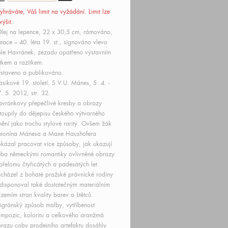
yhráváte, Váš limit
na vyžádání
. Limit lze
výšit.
lej na lepence, 22 x 30,5 cm, rámováno,
tace – 40. léta 19. st., signováno vlevo
le Havránek, zezadu opatřeno výstavním
ítkem a razítkem.
staveno a publikováno:
asikové 19. století, S.V.U. Mánes, 5. 4. -
. 5. 2012, str. 32.
vránkovy přepečlivé kresby a obrazy
toupily do dějepisu českého výtvarného
ění jako trochu stylové rarity. Ovšem žák
ntonína Mánesa a Maxe Haushofera
kázal pracovat více způsoby, jak ukazují
eba německými romantiky ovlivněné obrazy
přelomu čtyřicátých a padesátých let.
cházel z bohaté pražské právnické rodiny
disponoval také dostatečným materiálním
zemím stran kvality barev a štětců.
ligránský způsob malby, vytříbenost
mpozic, koloritu a celkového aranžmá
razu coby prodejního artefaktu dosáhly