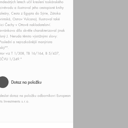
mdesátých letech učil kreslení toskánského
civévodu a ilustroval jeho cestopisné knihy
aleáry, Cesta z Egypta do Sýrie, Zátoka
rintská, Ostrov Vulcano). Ilustroval také
ici Čechy v Ottově nakladatelství.
vránkovo dílo skvěle charakterizoval jinak
ísný J. Neruda těmito výstižnými slovy:
Poslední a nejrozkošnější manýrista
ský"".
tor viz T 1/308, TB 16/164, B 5/437,
EČVU 1/249."
Dotaz na položku
deslat dotaz na položku odborníkovi European
ts Investments s.r.o.