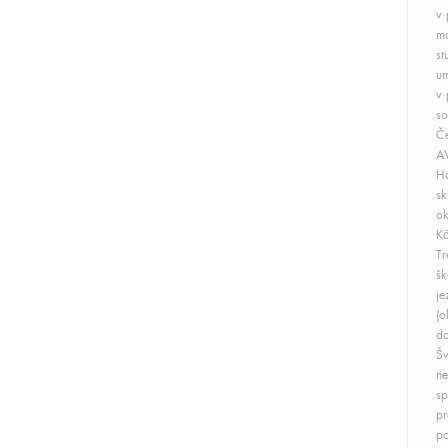
v
ma
st
um
v 
so
Če
A
Ha
sk
ok
Kö
Tr
šk
je
(o
do
Šv
ne
sp
pr
po