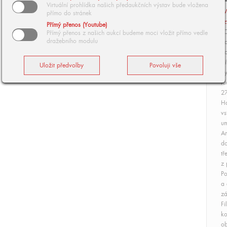
Virtuální prohlídka našich předaukčních výstav bude vložena
V
přímo do stránek
z
Přímý přenos (Youtube)
"O
Přímý přenos z našich aukcí budeme moci vložit přímo vedle
dražebního modulu
da
do
št
Vy
Kl
27
Ha
vs
um
A
do
tř
z 
Po
a 
zá
Fi
ko
ob