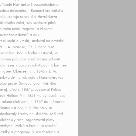
 případě Havránkově pozoruhodného
xima dokonalosti. Komorní krajinářská
udie ukazuje ranou fázi Havránkova
ěleckého zrání, kdy studoval pilně
plenéru terén, vegetaci a zkoumal
uvztažnost detailů a celku.
ský malíř a kreslíř, studoval na pražské
VU u A. Mánesa, Ch. Rubena a M.
ushofera. Rád a hodně cestoval, se
icákem pak procházel krásná zákoutí
olo jezer v bavorských Alpách (Chiemsee,
nigsee, Obersee), v r. 1846 s J. M.
enkwaldem a rok nato s Haushoferovou
olou prošel Šumavu (okolí Plešného
zera), před r. 1847 procestoval Polsko
kolí Haliče). V r. 1851 mu byl vydán pas
 rakouských zemí, r. 1867 do Německa,
ýcarska a Anglie (z této cesty se
dochovaly kresby ani skicáře). Měl rád
olečenský ruch, organizoval plesy
ažských umělců a kreslil jim taneční
řádky a programy. V semdesátých a