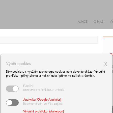
AUKCE
O NÁS
V
0
Výběr cookies
X
H
(
Díky souhlasu s využitím technologie cookies nám dovolíte ukázat Virtuální
prohlídku i přímý přenos z našich aukcí přímo na našich stránkách.
Funkční
nezbytné pro funkčnost stránek
Analytika (Google Analytics)
Budeme vědět, co Vás zajímá
arrow
Virtuální prohlídka (Matterport)
arrow_