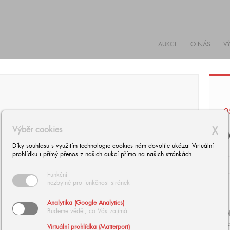
AUKCE
O NÁS
V
0
Výběr cookies
X
H
Díky souhlasu s využitím technologie cookies nám dovolíte ukázat Virtuální
prohlídku i přímý přenos z našich aukcí přímo na našich stránkách.
Funkční
nezbytné pro funkčnost stránek
Analytika (Google Analytics)
Budeme vědět, co Vás zajímá
Ol
da
Virtuální prohlídka (Matterport)