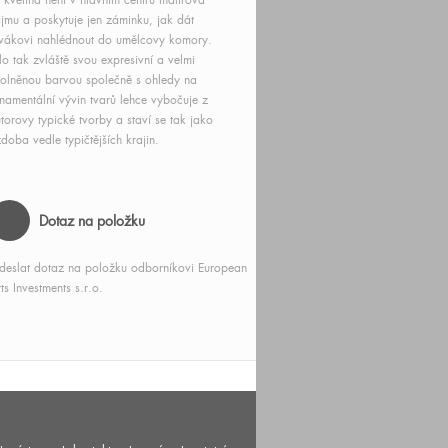
 květina není v hlavním centru malířova
jmu a poskytuje jen záminku, jak dát
vákovi nahlédnout do umělcovy komory.
lo tak zvláště svou expresivní a velmi
olněnou barvou společně s ohledy na
namentální vývin tvarů lehce vybočuje z
torovy typické tvorby a staví se tak jako
doba vedle typičtějších krajin.
Dotaz na položku
deslat dotaz na položku odborníkovi European
ts Investments s.r.o.