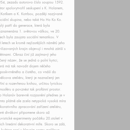
54, zezadu autorovo číslo soupisu 1592.
tor spoluvytvořil seskupení s K. Holanem,
 Kotíkem a K. Kotrbou, později nazývané
ciální skupina, nebo také Ho Ho Ko Ko.
lý patří do generace, která byla
znamenána 1. světovou válkou, ve 20.
tech byla zaujata sociální tematikou. V
.letech se kromě nejčastějších námětů jeho
vilizovaných krajin objevují i mnohá zátiší s
ětinami. Obraz činí již zajímavý jeho
čený název, že se jedná o polní kytici,
erá má tak navodit dojem něčeho
poskvrněného a čistého, co vnáší do
ělcova ateliéru, který je naznačený jen
říní a rozevřenou knihou, určitou lyrickou
mosféru a povznést tak profánní prostor.
o Holanův barevně rozjasnění přednes je v
mto plátně ale zcela netypická vysoká míra
korativního zpracování zařízení ateliéru,
eré divákovi připomene skoro až
uvistické experimenty počátku 20.století v
jich lineární dekorativní míře. Skoro se zdá,