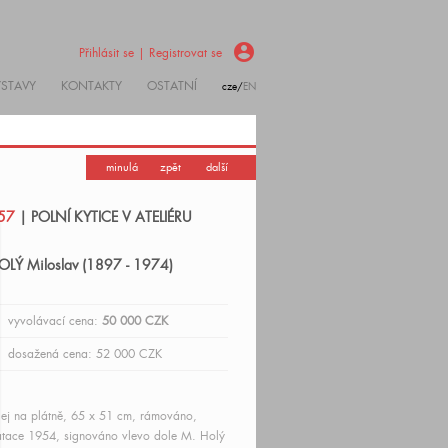
account_circle
Přihlásit se | Registrovat se
ÝSTAVY
KONTAKTY
OSTATNÍ
cze/
EN
minulá
zpět
další
57
| POLNÍ KYTICE V ATELIÉRU
OLÝ Miloslav (1897 - 1974)
vyvolávací cena:
50 000 CZK
dosažená cena: 52 000 CZK
ej na plátně, 65 x 51 cm, rámováno,
tace 1954, signováno vlevo dole M. Holý