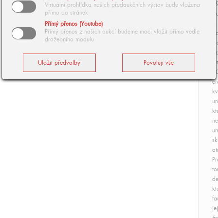
19
Virtuální prohlídka našich předaukčních výstav bude vložena
přímo do stránek
Au
P.
Přímý přenos (Youtube)
Přímý přenos z našich aukcí budeme moci vložit přímo vedle
So
dražebního modulu
Ho
po
le
50
ci
kv
ur
kt
ne
um
sk
at
Pr
to
de
kt
fa
je