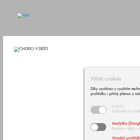
Výběr cookies
Díky souhlasu s využitím tech
prohlídku i přímý přenos z na
Funkční
nezbytné pro fun
Analytika (Googl
Budeme vědět, c
Virtuální prohlíd