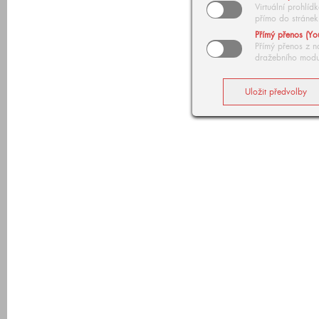
Virtuální prohlí
přímo do stránek
Přímý přenos (Yo
Přímý přenos z n
dražebního modu