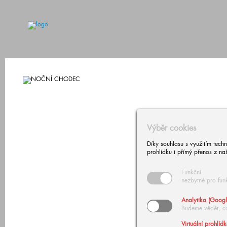
Výběr cookies
Díky souhlasu s využitím tech
prohlídku i přímý přenos z na
Funkční
nezbytné pro fun
Analytika (Googl
Budeme vědět, c
Virtuální prohlíd