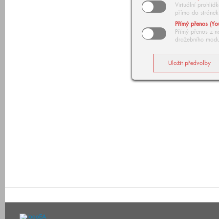
Virtuální prohlí
přímo do stránek
Přímý přenos (Yo
Přímý přenos z n
dražebního modu