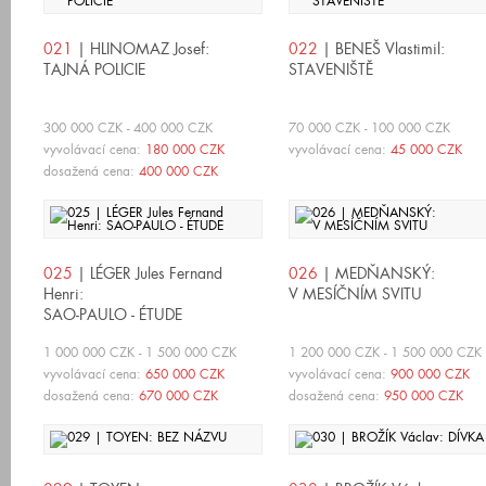
021
| HLINOMAZ Josef:
022
| BENEŠ Vlastimil:
TAJNÁ POLICIE
STAVENIŠTĚ
300 000 CZK - 400 000 CZK
70 000 CZK - 100 000 CZK
vyvolávací cena:
180 000 CZK
vyvolávací cena:
45 000 CZK
dosažená cena:
400 000 CZK
025
| LÉGER Jules Fernand
026
| MEDŇANSKÝ:
Henri:
V MESÍČNÍM SVITU
SAO-PAULO - ÉTUDE
1 000 000 CZK - 1 500 000 CZK
1 200 000 CZK - 1 500 000 CZK
vyvolávací cena:
650 000 CZK
vyvolávací cena:
900 000 CZK
dosažená cena:
670 000 CZK
dosažená cena:
950 000 CZK