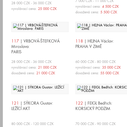
7 000 CZK - 11 000 CZK
28 000 CZK - 36 000 CZK
vyvolávací cena:
4 500 CZK
vyvolávací cena:
25 000 CZK
dosažená cena:
5 500 CZK
117
| VRBOVÁ-ŠTEFKOVÁ
118
| HEJNA Václav:
Miroslava:
PRAHA V ZIMĚ
PARIS
28 000 CZK - 36 000 CZK
60 000 CZK - 80 000 CZK
vyvolávací cena:
21 000 CZK
vyvolávací cena:
35 000 CZK
dosažená cena:
21 000 CZK
dosažená cena:
55 000 CZK
121
| SÝKORA Gustav:
122
| FEIGL Bedřich:
LEŽÍCÍ AKT
KORSICKÝ PODZIM
80 000 CZK - 120 000 CZK
70 000 CZK - 90 000 CZK