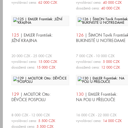
vyvolávací cena:
62 000 CZK
vyvolávací cena:
40 000 CZK
dosažená cena:
40 000 CZK
125
| EMLER František:
126
| ŠIMON Tavík Františe
JIŽNÍ KRAJINA
BUKINISTÉ U NOTRE-DAME
20 000 CZK - 25 000 CZK
7 000 CZK - 10 000 CZK
vyvolávací cena:
15 000 CZK
vyvolávací cena:
5 000 CZK
dosažená cena:
15 000 CZK
dosažená cena:
12 000 CZK
129
| MOLITOR Otto:
130
| EMLER František:
DĚVČICE POSPOLU
NA POLI U PŘELOUČE
8 000 CZK - 12 000 CZK
16 000 CZK - 22 000 CZK
vyvolávací cena:
5 500 CZK
vyvolávací cena:
14 000 CZK
dosažená cena:
5 500 CZK