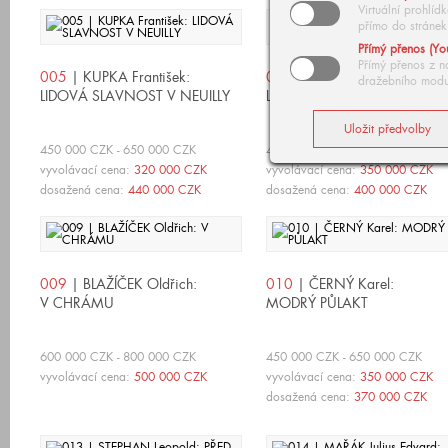
Virtuální prohlí
přímo do stránek
Přímý přenos (Yo
Přímý přenos z n
005
| KUPKA František:
006
| BOMBOIS Camille:
dražebního modu
LIDOVÁ SLAVNOST V NEUILLY
LA CLAIRIÈRE
450 000 CZK - 650 000 CZK
450 000 CZK - 650 000 CZK
vyvolávací cena:
320 000 CZK
vyvolávací cena:
350 000 CZK
dosažená cena:
440 000 CZK
dosažená cena:
400 000 CZK
009
| BLAŽÍČEK Oldřich:
010
| ČERNÝ Karel:
V CHRÁMU
MODRÝ PŮLAKT
600 000 CZK - 800 000 CZK
450 000 CZK - 650 000 CZK
vyvolávací cena:
500 000 CZK
vyvolávací cena:
350 000 CZK
dosažená cena:
370 000 CZK