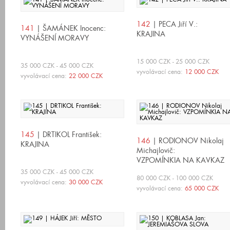
142
| PECA Jiří V.:
141
| ŠAMÁNEK Inocenc:
KRAJINA
VYNÁŠENÍ MORAVY
15 000 CZK - 25 000 CZK
35 000 CZK - 45 000 CZK
vyvolávací cena:
12 000 CZK
vyvolávací cena:
22 000 CZK
145
| DRTIKOL František:
146
| RODIONOV Nikolaj
KRAJINA
Michajlovič:
VZPOMÍNKIA NA KAVKAZ
35 000 CZK - 45 000 CZK
80 000 CZK - 100 000 CZK
vyvolávací cena:
30 000 CZK
vyvolávací cena:
65 000 CZK