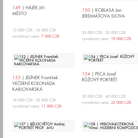
149
| HÁJEK Jiří:
150
| KOBLASA Jan:
MĚSTO
JEREMIÁŠOVA SLOVA
12 000 CZK - 16 000 CZK
25 000 CZK - 35 000 CZK
vyvolávací cena:
7 500 CZK
vyvolávací cena:
19 000 CZK
154
| PECA Josef:
153
| JELÍNEK František:
RŮŽOVÝ PORTRÉT
VEČERNÍ KOLONÁDA
KARLOVARSKÁ
30 000 CZK - 40 000 CZK
18 000 CZK - 25 000 CZK
vyvolávací cena:
22 000 CZK
vyvolávací cena:
11 000 CZK