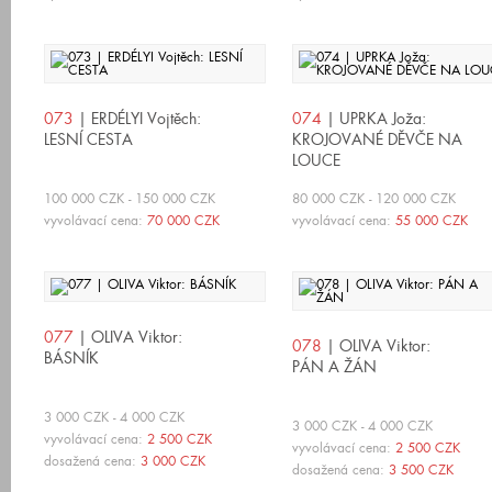
073
| ERDÉLYI Vojtěch:
074
| UPRKA Joža:
LESNÍ CESTA
KROJOVANÉ DĚVČE NA
LOUCE
100 000 CZK - 150 000 CZK
80 000 CZK - 120 000 CZK
vyvolávací cena:
70 000 CZK
vyvolávací cena:
55 000 CZK
077
| OLIVA Viktor:
078
| OLIVA Viktor:
BÁSNÍK
PÁN A ŽÁN
3 000 CZK - 4 000 CZK
3 000 CZK - 4 000 CZK
vyvolávací cena:
2 500 CZK
vyvolávací cena:
2 500 CZK
dosažená cena:
3 000 CZK
dosažená cena:
3 500 CZK