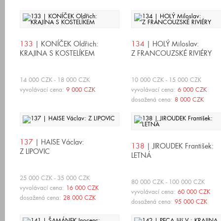
133
| KONÍČEK Oldřich:
134
| HOLÝ Miloslav:
KRAJINA S KOSTELÍKEM
Z FRANCOUZSKÉ RIVIÉRY
14 000 CZK - 18 000 CZK
10 000 CZK - 15 000 CZK
vyvolávací cena:
9 000 CZK
vyvolávací cena:
6 000 CZK
dosažená cena:
8 000 CZK
137
| HAISE Václav:
138
| JIROUDEK František:
Z LIPOVIC
LETNÁ
25 000 CZK - 35 000 CZK
80 000 CZK - 100 000 CZK
vyvolávací cena:
16 000 CZK
vyvolávací cena:
60 000 CZK
dosažená cena:
28 000 CZK
dosažená cena:
95 000 CZK