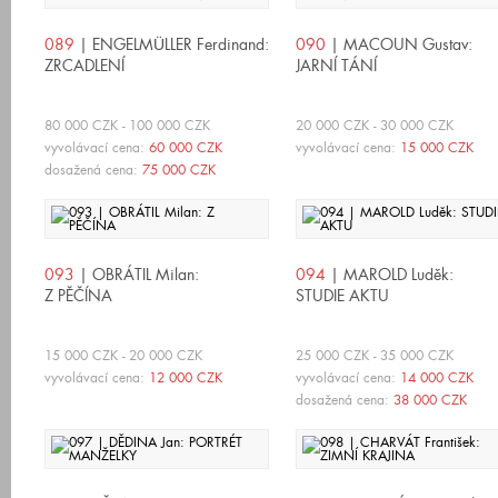
089
| ENGELMÜLLER Ferdinand:
090
| MACOUN Gustav:
ZRCADLENÍ
JARNÍ TÁNÍ
80 000 CZK - 100 000 CZK
20 000 CZK - 30 000 CZK
vyvolávací cena:
60 000 CZK
vyvolávací cena:
15 000 CZK
dosažená cena:
75 000 CZK
093
| OBRÁTIL Milan:
094
| MAROLD Luděk:
Z PĚČÍNA
STUDIE AKTU
15 000 CZK - 20 000 CZK
25 000 CZK - 35 000 CZK
vyvolávací cena:
12 000 CZK
vyvolávací cena:
14 000 CZK
dosažená cena:
38 000 CZK