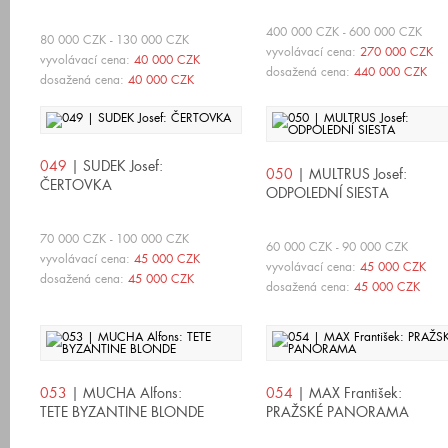
400 000 CZK - 600 000 CZK
80 000 CZK - 130 000 CZK
vyvolávací cena:
270 000 CZK
vyvolávací cena:
40 000 CZK
dosažená cena:
440 000 CZK
dosažená cena:
40 000 CZK
049
| SUDEK Josef:
050
| MULTRUS Josef:
ČERTOVKA
ODPOLEDNÍ SIESTA
70 000 CZK - 100 000 CZK
60 000 CZK - 90 000 CZK
vyvolávací cena:
45 000 CZK
vyvolávací cena:
45 000 CZK
dosažená cena:
45 000 CZK
dosažená cena:
45 000 CZK
053
| MUCHA Alfons:
054
| MAX František:
TETE BYZANTINE BLONDE
PRAŽSKÉ PANORAMA