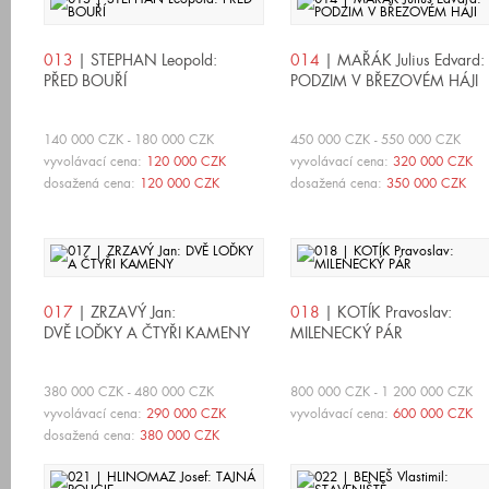
013
| STEPHAN Leopold:
014
| MAŘÁK Julius Edvard:
PŘED BOUŘÍ
PODZIM V BŘEZOVÉM HÁJI
140 000 CZK - 180 000 CZK
450 000 CZK - 550 000 CZK
vyvolávací cena:
120 000 CZK
vyvolávací cena:
320 000 CZK
dosažená cena:
120 000 CZK
dosažená cena:
350 000 CZK
017
| ZRZAVÝ Jan:
018
| KOTÍK Pravoslav:
DVĚ LOĎKY A ČTYŘI KAMENY
MILENECKÝ PÁR
380 000 CZK - 480 000 CZK
800 000 CZK - 1 200 000 CZK
vyvolávací cena:
290 000 CZK
vyvolávací cena:
600 000 CZK
dosažená cena:
380 000 CZK