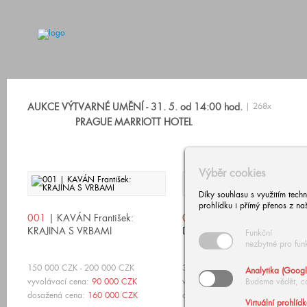
AUKCE VÝTVARNÉ UMĚNÍ - 31. 5. od 14:00 hod.
| 268x
PRAGUE MARRIOTT HOTEL
Výběr cookies
Díky souhlasu s využitím tech
prohlídku i přímý přenos z na
001
| KAVÁN František:
002
| SCHOVÁNEK Emil:
KRAJINA S VRBAMI
DÍVKA S VĚJÍŘEM
Funkční
nezbytné pro fun
150 000 CZK - 200 000 CZK
30 000 CZK - 50 000 CZK
Analytika (Googl
vyvolávací cena:
90 000 CZK
vyvolávací cena:
Budeme vědět, c
21 000 CZK
dosažená cena:
160 000 CZK
dosažená cena:
43 000 CZK
Virtuální prohlíd