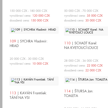
150 000 CZK - 180 000 CZK
50 000 CZK - 70 000 CZK
vyvolávací cena:
120 000 CZK
vyvolávací cena:
35 000 CZK
dosažená cena:
150 000 CZK
dosažená cena:
35 000 CZK
109
| SYCHRA Vladimír:
110
| SCHADT Karel:
HRAD
NA KVETOUCÍ LOUCE
20 000 CZK - 30 000 CZK
28 000 CZK - 36 000 CZK
vyvolávací cena:
10 000 CZK
vyvolávací cena:
22 000 CZK
dosažená cena:
22 000 CZK
114
| ŠTURSA Jan:
113
| KAVÁN František:
TOALETA
TÁNÍ NA VSI