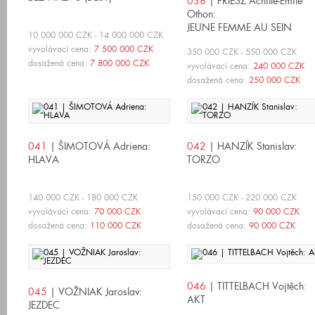
038
| FRIESZ Achille-Émile
Othon:
JEUNE FEMME AU SEIN
10 000 000 CZK - 14 000 000 CZK
DÉNUDÉ, ASSISE SUR UN
vyvolávací cena:
7 500 000 CZK
350 000 CZK - 550 000 CZK
CANAPÉ
dosažená cena:
7 800 000 CZK
vyvolávací cena:
240 000 CZK
dosažená cena:
250 000 CZK
041
| ŠIMOTOVÁ Adriena:
042
| HANZÍK Stanislav:
HLAVA
TORZO
140 000 CZK - 180 000 CZK
150 000 CZK - 220 000 CZK
vyvolávací cena:
70 000 CZK
vyvolávací cena:
90 000 CZK
dosažená cena:
110 000 CZK
dosažená cena:
90 000 CZK
046
| TITTELBACH Vojtěch:
045
| VOŽNIAK Jaroslav:
AKT
JEZDEC