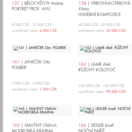
157
| BĚLOCVĚTOV Andrej:
158
| VRBOVÁ-KOTRBOVÁ
PORTRÉT PROF. AVU
Vilma:
HUDEBNÍ KOMPOZICE
8 000 CZK - 12 000 CZK
40 000 CZK - 50 000 CZK
vyvolávací cena:
4 000 CZK
vyvolávací cena:
25 000 CZK
161
| JANEČEK Ota:
162
| LAMR Aleš:
POLIBEK
RŮŽOVÝ KOLOTOČ
2 000 CZK - 4 000 CZK
120 000 CZK - 140 000 CZK
vyvolávací cena:
1 500 CZK
vyvolávací cena:
90 000 CZK
165
| SMUTNÝ Oldřich:
166
| LIESLER Josef:
MODROBÍLÁ KRAJINA
NOČNÍ PAŘÍŽ