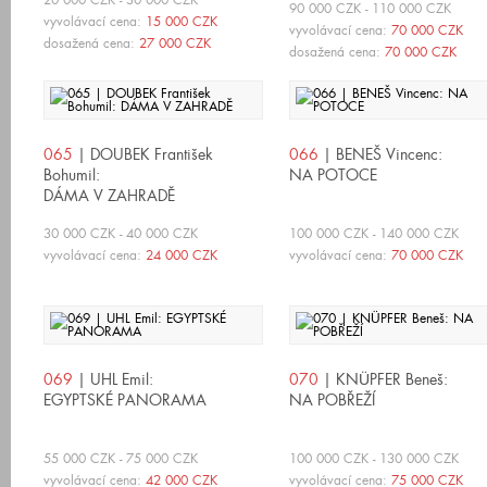
20 000 CZK - 30 000 CZK
90 000 CZK - 110 000 CZK
vyvolávací cena:
15 000 CZK
vyvolávací cena:
70 000 CZK
dosažená cena:
27 000 CZK
dosažená cena:
70 000 CZK
065
| DOUBEK František
066
| BENEŠ Vincenc:
Bohumil:
NA POTOCE
DÁMA V ZAHRADĚ
30 000 CZK - 40 000 CZK
100 000 CZK - 140 000 CZK
vyvolávací cena:
24 000 CZK
vyvolávací cena:
70 000 CZK
069
| UHL Emil:
070
| KNÜPFER Beneš:
EGYPTSKÉ PANORAMA
NA POBŘEŽÍ
55 000 CZK - 75 000 CZK
100 000 CZK - 130 000 CZK
vyvolávací cena:
42 000 CZK
vyvolávací cena:
75 000 CZK