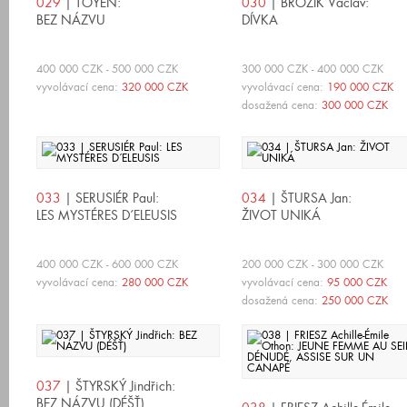
029
| TOYEN:
030
| BROŽÍK Václav:
BEZ NÁZVU
DÍVKA
400 000 CZK - 500 000 CZK
300 000 CZK - 400 000 CZK
vyvolávací cena:
320 000 CZK
vyvolávací cena:
190 000 CZK
dosažená cena:
300 000 CZK
033
| SERUSIÉR Paul:
034
| ŠTURSA Jan:
LES MYSTÉRES D´ELEUSIS
ŽIVOT UNIKÁ
400 000 CZK - 600 000 CZK
200 000 CZK - 300 000 CZK
vyvolávací cena:
280 000 CZK
vyvolávací cena:
95 000 CZK
dosažená cena:
250 000 CZK
037
| ŠTYRSKÝ Jindřich:
BEZ NÁZVU (DÉŠŤ)