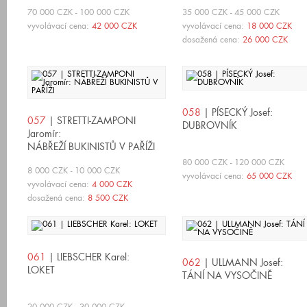
70 000 CZK - 100 000 CZK
35 000 CZK - 45 000 CZK
vyvolávací cena:
42 000 CZK
vyvolávací cena:
18 000 CZK
dosažená cena:
26 000 CZK
058
| PÍSECKÝ Josef:
057
| STRETTI-ZAMPONI
DUBROVNÍK
Jaromír:
NÁBŘEŽÍ BUKINISTŮ V PAŘÍŽI
80 000 CZK - 120 000 CZK
8 000 CZK - 10 000 CZK
vyvolávací cena:
65 000 CZK
vyvolávací cena:
4 000 CZK
dosažená cena:
8 500 CZK
061
| LIEBSCHER Karel:
062
| ULLMANN Josef:
LOKET
TÁNÍ NA VYSOČINĚ