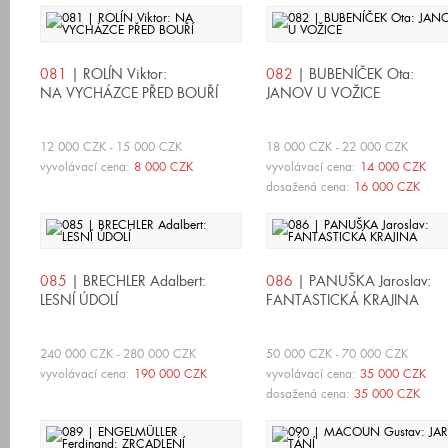
081
| ROLÍN Viktor:
082
| BUBENÍČEK Ota:
NA VYCHÁZCE PŘED BOUŘÍ
JANOV U VOŽICE
12 000 CZK - 15 000 CZK
18 000 CZK - 22 000 CZK
vyvolávací cena:
8 000 CZK
vyvolávací cena:
14 000 CZK
dosažená cena:
16 000 CZK
085
| BRECHLER Adalbert:
086
| PANUŠKA Jaroslav:
LESNÍ ÚDOLÍ
FANTASTICKÁ KRAJINA
240 000 CZK - 280 000 CZK
50 000 CZK - 70 000 CZK
vyvolávací cena:
190 000 CZK
vyvolávací cena:
35 000 CZK
dosažená cena:
35 000 CZK