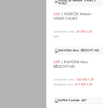
045
| HUDEČEK Antonín:
STRÁŇ S ROKLÍ
vyvolávací cena:
20 000 CZK
zpět
049
| KALVODA Alois:
BŘEZOVÝ HÁJ
vyvolávací cena:
320 000 CZK
dosažená cena:
410 000 CZK