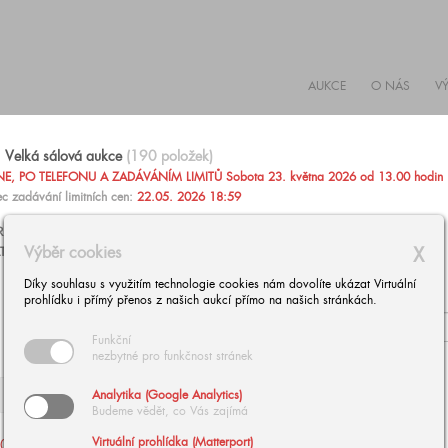
AUKCE
O NÁS
V
Velká sálová aukce
(190 položek)
, PO TELEFONU A ZADÁVÁNÍM LIMITŮ Sobota 23. května 2026 od 13.00 hodin
c zadávání limitních cen:
22.05. 2026 18:59
AŽIT PO TELEFONU NEBO ZADAT PEVNOU LIMITNÍ CENU
Výběr cookies
X
TARÍNU ZÁRUBOVOU, +420 602 293 023,
aukce@europeanarts.cz
Díky souhlasu s využitím technologie cookies nám dovolíte ukázat Virtuální
prohlídku i přímý přenos z našich aukcí přímo na našich stránkách.
Funkční
nezbytné pro funkčnost stránek
Analytika (Google Analytics)
Budeme vědět, co Vás zajímá
Virtuální prohlídka (Matterport)
002
| NOWOPACKÝ Jan:
003
| BUBÁK Alois: