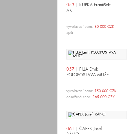
053
| KUPKA František:
AKT
vyvolávací cena:
80 000 CZK
zpět
057
| FILLA Emil:
POLOPOSTAVA MUŽE
vyvolávací cena:
150 000 CZK
dosažená cena:
165 000 CZK
061
| ČAPEK Josef: