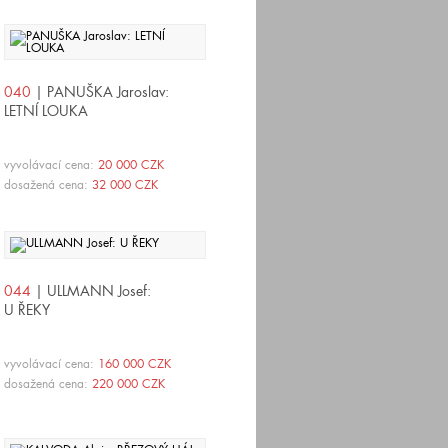
040
| PANUŠKA Jaroslav:
LETNÍ LOUKA
vyvolávací cena:
20 000 CZK
dosažená cena:
32 000 CZK
044
| ULLMANN Josef:
U ŘEKY
vyvolávací cena:
160 000 CZK
dosažená cena:
220 000 CZK