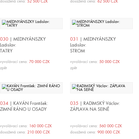
dosažená cena:
52 500 CZK
dosažená cena:
62 500 CZK
030
| MEDNYÁNSZKY
031
| MEDNYÁNSZKY
Ladislav:
Ladislav:
TATRY
STROM
vyvolávací cena:
70 000 CZK
vyvolávací cena:
50 000 CZK
zpět
zpět
034
| KAVÁN František:
035
| RADIMSKÝ Václav:
ZIMNÍ RÁNO U OSADY
ZÁPLAVA NA SEINĚ
vyvolávací cena:
160 000 CZK
vyvolávací cena:
560 000 CZK
dosažená cena:
210 000 CZK
dosažená cena:
900 000 CZK