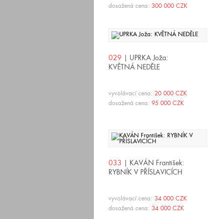
dosažená cena:
300 000 CZK
029
| UPRKA Joža:
KVĚTNÁ NEDĚLE
vyvolávací cena:
20 000 CZK
dosažená cena:
95 000 CZK
033
| KAVÁN František:
RYBNÍK V PŘÍSLAVICÍCH
vyvolávací cena:
34 000 CZK
dosažená cena:
34 000 CZK