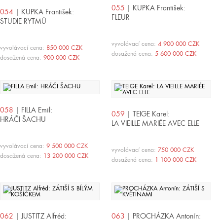
055
| KUPKA František:
054
| KUPKA František:
FLEUR
STUDIE RYTMŮ
vyvolávací cena:
4 900 000 CZK
vyvolávací cena:
850 000 CZK
dosažená cena:
5 600 000 CZK
dosažená cena:
900 000 CZK
058
| FILLA Emil:
059
| TEIGE Karel:
HRÁČI ŠACHU
LA VIEILLE MARIÉE AVEC ELLE
vyvolávací cena:
9 500 000 CZK
vyvolávací cena:
750 000 CZK
dosažená cena:
13 200 000 CZK
dosažená cena:
1 100 000 CZK
062
| JUSTITZ Alfréd:
063
| PROCHÁZKA Antonín: