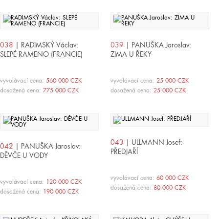
038
| RADIMSKÝ Václav:
039
| PANUŠKA Jaroslav:
SLEPÉ RAMENO (FRANCIE)
ZIMA U ŘEKY
vyvolávací cena:
560 000 CZK
vyvolávací cena:
25 000 CZK
dosažená cena:
775 000 CZK
dosažená cena:
25 000 CZK
043
| ULLMANN Josef:
042
| PANUŠKA Jaroslav:
PŘEDJAŘÍ
DĚVČE U VODY
vyvolávací cena:
60 000 CZK
vyvolávací cena:
120 000 CZK
dosažená cena:
80 000 CZK
dosažená cena:
190 000 CZK