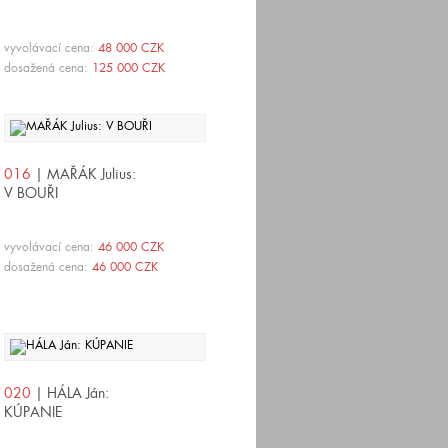
vyvolávací cena:
48 000 CZK
dosažená cena:
125 000 CZK
016
| MAŘÁK Julius:
V BOUŘI
vyvolávací cena:
46 000 CZK
dosažená cena:
46 000 CZK
020
| HÁLA Ján:
KÚPANIE