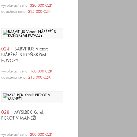
vyvolávací cena:
320 000 CZK
dosažená cena:
325 000 CZK
024
| BARVITIUS Victor:
NÁBŘEŽÍ S KOŇSKÝMI
POVOZY
vyvolávací cena:
160 000 CZK
dosažená cena:
215 000 CZK
028
| MYSLBEK Karel:
PIEROT V MANÉŽI
vyvolávací cena:
200 000 CZK