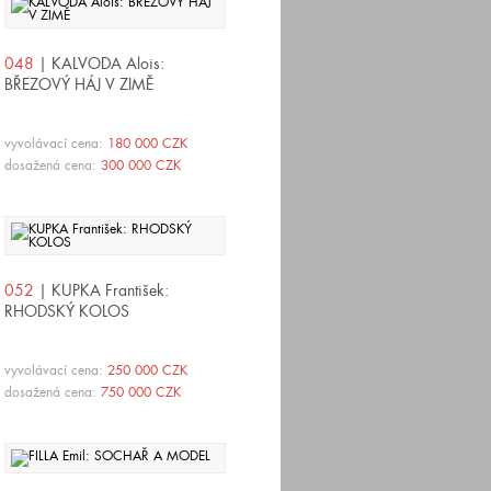
048
| KALVODA Alois:
BŘEZOVÝ HÁJ V ZIMĚ
vyvolávací cena:
180 000 CZK
dosažená cena:
300 000 CZK
052
| KUPKA František:
RHODSKÝ KOLOS
vyvolávací cena:
250 000 CZK
dosažená cena:
750 000 CZK