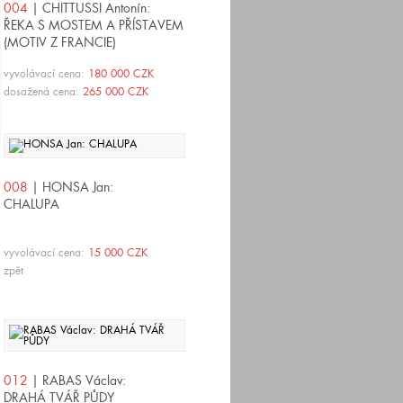
004
| CHITTUSSI Antonín:
ŘEKA S MOSTEM A PŘÍSTAVEM
(MOTIV Z FRANCIE)
vyvolávací cena:
180 000 CZK
dosažená cena:
265 000 CZK
008
| HONSA Jan:
CHALUPA
vyvolávací cena:
15 000 CZK
zpět
012
| RABAS Václav:
DRAHÁ TVÁŘ PŮDY