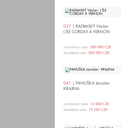
037
| RADIMSKÝ Václav:
L´ÎLE CORDAY À VERNON
vyvolávací cena:
500 000 CZK
dosažená cena:
850 000 CZK
041
| PANUŠKA Jaroslav:
KRAJINA
vyvolávací cena:
15 000 CZK
dosažená cena:
15 250 CZK