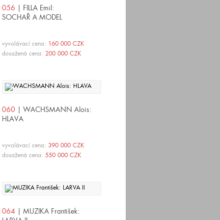
056
| FILLA Emil:
SOCHAŘ A MODEL
vyvolávací cena:
160 000 CZK
dosažená cena:
200 000 CZK
060
| WACHSMANN Alois:
HLAVA
vyvolávací cena:
390 000 CZK
dosažená cena:
550 000 CZK
064
| MUZIKA František: