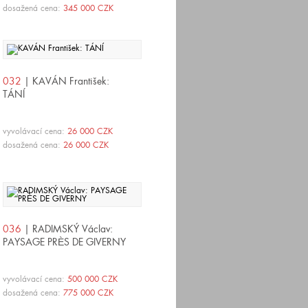
dosažená cena:
345 000 CZK
032
| KAVÁN František:
TÁNÍ
vyvolávací cena:
26 000 CZK
dosažená cena:
26 000 CZK
036
| RADIMSKÝ Václav:
PAYSAGE PRÈS DE GIVERNY
vyvolávací cena:
500 000 CZK
dosažená cena:
775 000 CZK