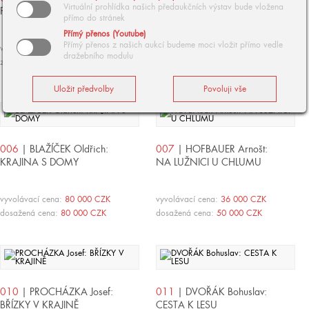
Virtuální prohlídka našich předaukčních výstav bude vložena
PINIOVÝ HÁJ
NUDVOJOVICE U TURNOVA
přímo do stránek
Přímý přenos (Youtube)
Přímý přenos z našich aukcí budeme moci vložit přímo vedle
vyvolávací cena:
90 000 CZK
vyvolávací cena:
900 000 CZK
dražebního modulu
zpět
dosažená cena:
1 100 000 CZK
006
| BLAŽÍČEK Oldřich:
007
| HOFBAUER Arnošt:
KRAJINA S DOMY
NA LUŽNICI U CHLUMU
vyvolávací cena:
80 000 CZK
vyvolávací cena:
36 000 CZK
dosažená cena:
80 000 CZK
dosažená cena:
50 000 CZK
010
| PROCHÁZKA Josef:
011
| DVOŘÁK Bohuslav:
BŘÍZKY V KRAJINĚ
CESTA K LESU