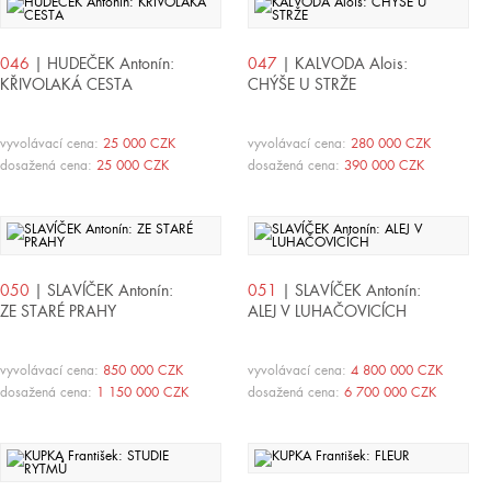
046
| HUDEČEK Antonín:
047
| KALVODA Alois:
KŘIVOLAKÁ CESTA
CHÝŠE U STRŽE
vyvolávací cena:
25 000 CZK
vyvolávací cena:
280 000 CZK
dosažená cena:
25 000 CZK
dosažená cena:
390 000 CZK
050
| SLAVÍČEK Antonín:
051
| SLAVÍČEK Antonín:
ZE STARÉ PRAHY
ALEJ V LUHAČOVICÍCH
vyvolávací cena:
850 000 CZK
vyvolávací cena:
4 800 000 CZK
dosažená cena:
1 150 000 CZK
dosažená cena:
6 700 000 CZK