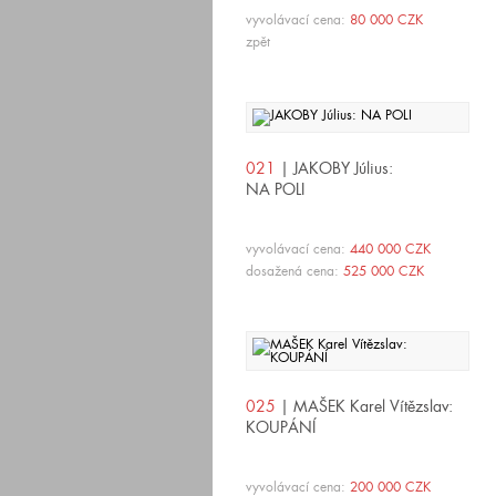
vyvolávací cena:
80 000 CZK
zpět
021
| JAKOBY Július:
NA POLI
vyvolávací cena:
440 000 CZK
dosažená cena:
525 000 CZK
025
| MAŠEK Karel Vítězslav:
KOUPÁNÍ
vyvolávací cena:
200 000 CZK