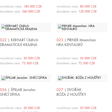
vyvolávací cena:
180 000 CZK
vyvolávací cena:
80 000 CZK
dosažená cena:
340 000 CZK
dosažená cena:
120 000 CZK
022
| KERHART Oldřich:
023
| PIRNER Maxmilian:
DRAMATICKÁ KRAJINA
HRA KENTAURŮ
vyvolávací cena:
50 000 CZK
vyvolávací cena:
55 000 CZK
dosažená cena:
72 500 CZK
dosažená cena:
72 500 CZK
026
| ŠPILLAR Jaroslav:
027
| DVOŘÁK:
SNÍCÍ DÍVKA
BÓŽA Z HOUŠŤKY
vyvolávací cena:
20 000 CZK
vyvolávací cena:
55 000 CZK