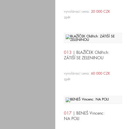
vyvolávací cena:
20 000 CZK
zpět
013
| BLAŽÍČEK Oldřich:
ZÁTIŠÍ SE ZELENINOU
vyvolávací cena:
60 000 CZK
zpět
017
| BENEŠ Vincenc:
NA POLI