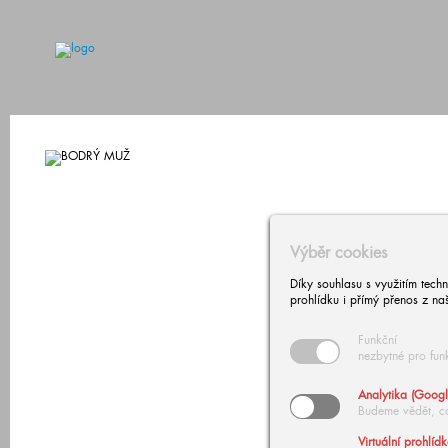
Výběr cookies
Díky souhlasu s využitím tech
prohlídku i přímý přenos z na
Funkční
nezbytné pro fun
Analytika (Googl
Budeme vědět, c
Virtuální prohlíd