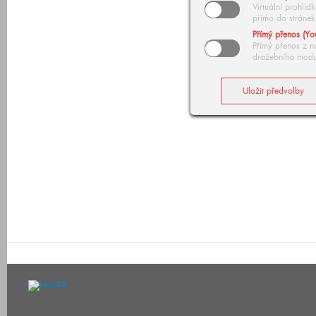
Virtuální prohlí
přímo do stránek
Přímý přenos (Yo
Přímý přenos z n
dražebního modu