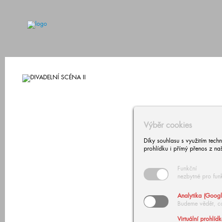
Výběr cookies
Díky souhlasu s využitím tech
prohlídku i přímý přenos z na
Funkční
nezbytné pro fun
Analytika (Googl
Budeme vědět, c
Virtuální prohlíd