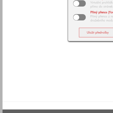
Virtuální prohlí
přímo do stránek
Přímý přenos (Yo
Přímý přenos z n
dražebního modu