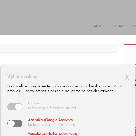
AUKCE
O NÁS
V
1
Výběr cookies
X
P
1
Díky souhlasu s využitím technologie cookies nám dovolíte ukázat Virtuální
prohlídku i přímý přenos z našich aukcí přímo na našich stránkách.
Funkční
nezbytné pro funkčnost stránek
Analytika (Google Analytics)
Budeme vědět, co Vás zajímá
arrow
Virtuální prohlídka (Matterport)
arrow_