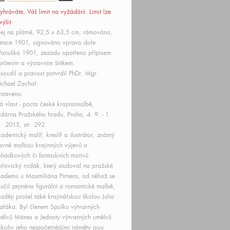
yhráváte, Váš limit
na vyžádání
. Limit lze
výšit.
ej na plátně, 92,5 x 63,5 cm, rámováno,
tace 1901, signováno vpravo dole
Panuška 1901, zezadu opatřeno přípisem
určením a výstavním štítkem.
soudil a pravost potvrdil PhDr. Mgr.
chael Zachař.
staveno:
 vlast - pocta české krajinomalbě,
zdárna Pražského hradu, Praha, 4. 9. - 1.
. 2015, str. 292.
ademický malíř, kreslíř a ilustrátor, známý
avně malbou krajinných výjevů a
hádkových či fantaskních motivů.
řovický rodák, který studoval na pražské
ademii u Maxmiliána Pirnera, od něhož se
učil zejména figurální a romantické malbě,
zději prošel také krajinářskou školou Julia
řáka. Byl členem Spolku výtvarných
ělců Mánes a Jednoty výtvarných umělců.
koliv jeho nejpočetnějšími náměty jsou