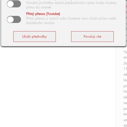
Virtuální prohlídka našich předaukčních výstav bude vložena
V
přímo do stránek
z
Přímý přenos (Youtube)
Ol
Přímý přenos z našich aukcí budeme moci vložit přímo vedle
dražebního modulu
da
J.
s 
Po
Mi
Vy
Má
Jí
11
Ak
hl
po
Ho
ak
na
po
Ma
um
Ač