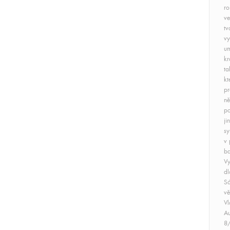
ro
ve
tv
vy
um
kr
ta
kt
pr
ně
po
ji
s
v 
ba
Vy
dl
Sá
vě
Vl
Au
8