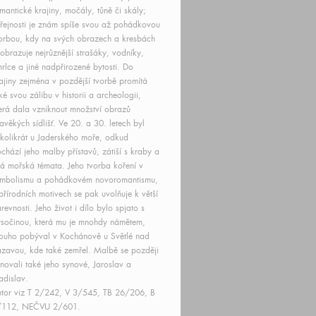
mantické krajiny, močály, tůně či skály;
řejnosti je znám spíše svou až pohádkovou
orbou, kdy na svých obrazech a kresbách
obrazuje nejrůznější strašáky, vodníky,
rlce a jiné nadpřirozené bytosti. Do
ajiny zejména v pozdější tvorbě promítá
ké svou zálibu v historii a archeologii,
erá dala vzniknout množství obrazů
avěkých sídlišť. Ve 20. a 30. letech byl
kolikrát u Jaderského moře, odkud
chází jeho malby přístavů, zátiší s kraby a
ná mořská témata. Jeho tvorba koření v
ymbolismu a pohádkovém novoromantismu,
přírodních motivech se pak uvolňuje k větší
revnosti. Jeho život i dílo bylo spjato s
sočinou, která mu je mnohdy námětem,
ouho pobýval v Kochánově u Světlé nad
zavou, kde také zemřel. Malbě se později
novali také jeho synové, Jaroslav a
adislav.
tor viz T 2/242, V 3/545, TB 26/206, B
/112, NEČVU 2/601.