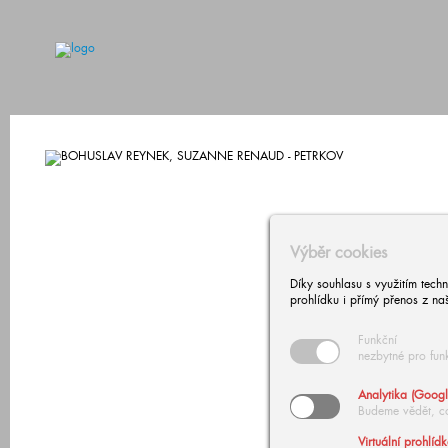
Výběr cookies
Díky souhlasu s využitím tech
prohlídku i přímý přenos z na
Funkční
nezbytné pro fun
Analytika (Googl
Budeme vědět, c
Virtuální prohlíd