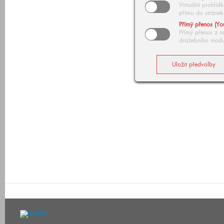
Virtuální prohlí
přímo do stránek
Přímý přenos (Yo
Přímý přenos z n
dražebního modu