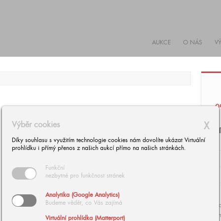
AUKCE
O NÁS
V
0
Výběr cookies
X
R
Díky souhlasu s využitím technologie cookies nám dovolíte ukázat Virtuální
prohlídku i přímý přenos z našich aukcí přímo na našich stránkách.
Funkční
nezbytné pro funkčnost stránek
Analytika (Google Analytics)
Budeme vědět, co Vás zajímá
Ko
cm
Virtuální prohlídka (Matterport)