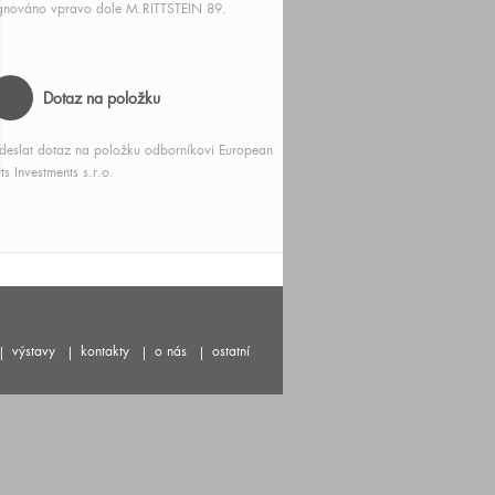
gnováno vpravo dole M.RITTSTEIN 89.
Dotaz na položku
deslat dotaz na položku odborníkovi European
ts Investments s.r.o.
výstavy
kontakty
o nás
ostatní