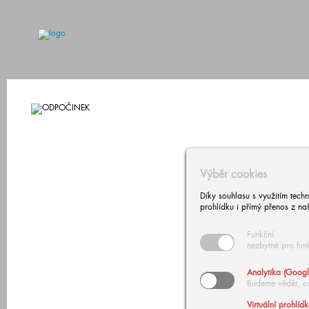
Výběr cookies
Díky souhlasu s využitím tech
prohlídku i přímý přenos z na
Funkční
nezbytné pro fun
Analytika (Googl
Budeme vědět, c
Virtuální prohlíd