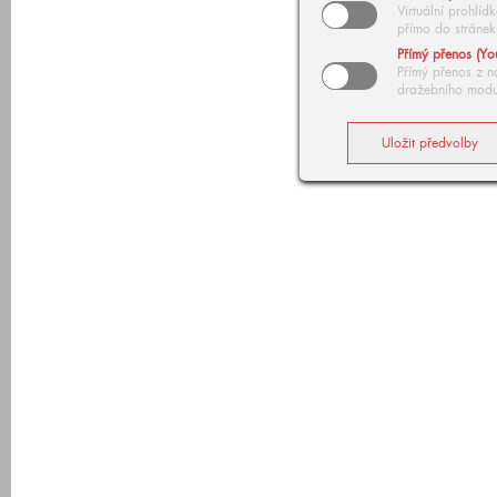
Virtuální prohlí
přímo do stránek
Přímý přenos (Yo
Přímý přenos z n
dražebního modu