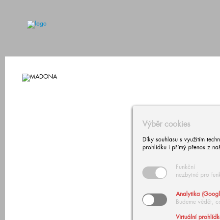
Výběr cookies
Díky souhlasu s využitím tech
prohlídku i přímý přenos z na
Funkční
nezbytné pro fun
Analytika (Googl
Budeme vědět, c
Virtuální prohlíd