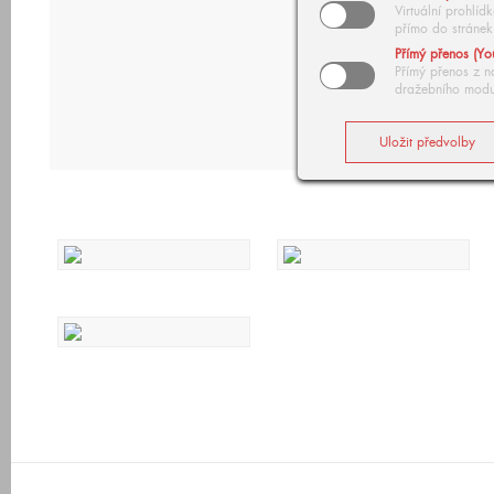
Virtuální prohlí
přímo do stránek
Přímý přenos (Yo
Přímý přenos z n
dražebního modu