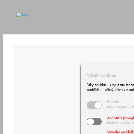
Výběr cookies
Díky souhlasu s využitím tech
prohlídku i přímý přenos z na
Funkční
nezbytné pro fun
Analytika (Googl
Budeme vědět, c
Virtuální prohlíd