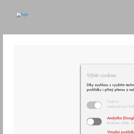
Výběr cookies
Díky souhlasu s využitím tech
prohlídku i přímý přenos z na
Funkční
nezbytné pro fun
Analytika (Googl
Budeme vědět, c
Virtuální prohlíd