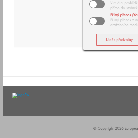
Virtuální prohlí
přímo do stránek
Přímý přenos (Yo
Přímý přenos z n
dražebního modu
© Copyright 2026 European A