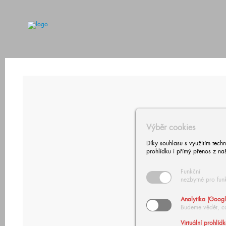
Výběr cookies
Díky souhlasu s využitím tech
prohlídku i přímý přenos z na
Funkční
nezbytné pro fun
Analytika (Googl
Budeme vědět, c
Virtuální prohlíd