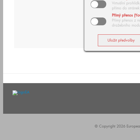
Virtuální prohlí
přímo do stránek
Přímý přenos (Yo
Přímý přenos z n
dražebního modu
© Copyright 2026 European A