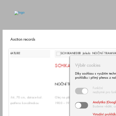
Auction records
SCHIKANEDER Jakub
Výběr cookies
Díky souhlasu s využitím tech
prohlídku i přímý přenos z na
NOČNÍ TRAMVAJ
Funkční
nezbytné pro fun
it, 70 cm, datace kol.
Olej na plátně, 100 x 130 cm, rámováno, datace
Analytika (Googl
třeno kovoliteckou
1900 – 1910, signováno vlevo dole J. Schikaneder.
Budeme vědět, c
Virtuální prohlíd