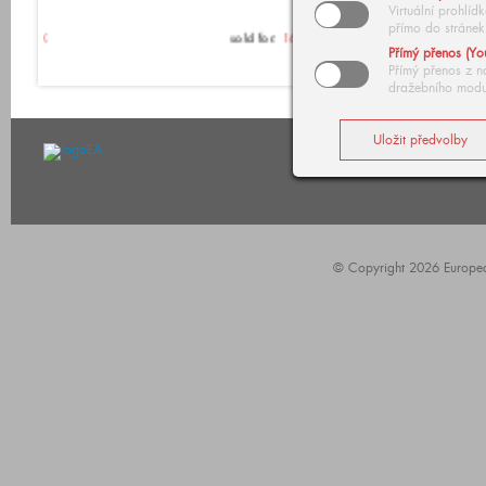
Virtuální prohlí
přímo do stránek
sold for:
16 616 000 CZK
Přímý přenos (Yo
Přímý přenos z n
dražebního modu
© Copyright 2026 European 