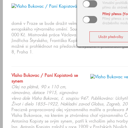
Virtuální prohlí
přímo do stránek
V sobotní aukci 
Přímý přenos (Yo
Přímý přenos z n
domě v Praze se bude dražit velmi zajímavá kolekce tří set v
dražebního modu
evropského výtvarného umění. Součet vyvolávacích cen na st
000 Kč. Mistrovské práce Václava Radimského, Vlaha Bukov
Jindřicha Štyrského, Františka Kupky, Antonína Slavíčka a mn
možné si prohlédnout na předaukční výstavě v prostorách g
8, Praha 1.
Vlaho Bukovac / Paní Kopistová se
synem
Olej na plátně, 90 x 110 cm,
rámováno, datace 1915, signováno
vlevo dole Vlaho Bukovac, č. soupisu 947. Publikováno: Uchyti
Život i dielo 1855–1922, Nakladni zavod Globus, Zagreb, 200
Precizně propracovaný olej významného malíře a profesora
Vlaha Bukovace, na kterém je ztvárněna choť významného Če
Antonína Kopisty se svým synem, patří k vrcholům jeho tvorby
Ing. Antonín Kopista založil v roce 1909 v Pražských Nuslích