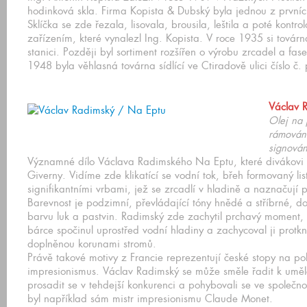
hodinková skla. Firma Kopista & Dubský byla jednou z první
Sklíčka se zde řezala, lisovala, brousila, leštila a poté kontr
zařízením, které vynalezl Ing. Kopista. V roce 1935 si továrna
stanici. Později byl sortiment rozšířen o výrobu zrcadel a fas
1948 byla věhlasná továrna sídlící ve Ctiradově ulici číslo č
Václav 
Olej na 
rámováno
signová
Významné dílo Václava Radimského Na Eptu, které divákovi 
Giverny. Vidíme zde klikatící se vodní tok, břeh formovaný li
signifikantními vrbami, jež se zrcadlí v hladině a naznačují
Barevnost je podzimní, převládající tóny hnědé a stříbrné, d
barvu luk a pastvin. Radimský zde zachytil prchavý moment,
bárce spočinul uprostřed vodní hladiny a zachycoval ji protk
doplněnou korunami stromů.
Právě takové motivy z Francie reprezentují české stopy na p
impresionismus. Václav Radimský se může směle řadit k umělc
prosadit se v tehdejší konkurenci a pohybovali se ve společno
byl například sám mistr impresionismu Claude Monet.