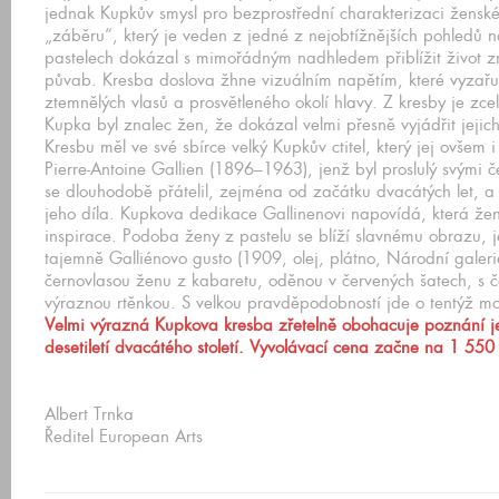
jednak Kupkův smysl pro bezprostřední charakterizaci ženské
„záběru“, který je veden z jedné z nejobtížnějších pohledů n
pastelech dokázal s mimořádným nadhledem přiblížit život z
půvab. Kresba doslova žhne vizuálním napětím, které vyzařuj
ztemnělých vlasů a prosvětleného okolí hlavy. Z kresby je zc
Kupka byl znalec žen, že dokázal velmi přesně vyjádřit jejich
Kresbu měl ve své sbírce velký Kupkův ctitel, který jej ovšem i
Pierre-Antoine Gallien (1896–1963), jenž byl proslulý svými 
se dlouhodobě přátelil, zejména od začátku dvacátých let, a 
jeho díla. Kupkova dedikace Gallinenovi napovídá, která že
inspirace. Podoba ženy z pastelu se blíží slavnému obrazu, 
tajemně Galliénovo gusto (1909, olej, plátno, Národní galeri
černovlasou ženu z kabaretu, oděnou v červených šatech, s 
výraznou rtěnkou. S velkou pravděpodobností jde o tentýž mo
Velmi výrazná Kupkova kresba zřetelně obohacuje poznání j
desetiletí dvacátého století. Vyvolávací cena začne na 1 55
Albert Trnka
Ředitel European Arts