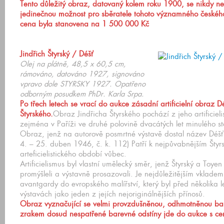
Tento důležitý obraz, datovaný kolem roku 1900, se nikdy neo
jedinečnou možnost pro sběratele tohoto významného českého
cena byla stanovena na 1 500 000 Kč
Jindřich Štyrský / Déšť
Olej na plátně, 48,5 x 60,5 cm,
rámováno, datováno 1927, signováno
vpravo dole STYRSKY 1927. Opatřeno
odborným posudkem PhDr. Karla Srpa.
Po třech letech se vrací do aukce zásadní artificielní obraz D
Štyrského.
Obraz Jindřicha Štyrského pochází z jeho artificieli
zejména v Paříži ve druhé polovině dvacátých let minulého sto
Obraz, jenž na autorově posmrtné výstavě dostal název Déšť 
4. – 25. duben 1946, č. k. 112) Patří k nejpůvabnějším Šty
arteficielistického období vůbec.
Artificielismus byl vlastní umělecký směr, jenž Štyrský a Toyen 
promýšleli a výstavně prosazovali. Je nejdůležitějším vklade
avantgardy do evropského malířství, který byl před několika
výstavách jako jeden z jejích nejoriginálnějších přínosů.
Obraz vyznačující se velmi provzdušněnou, odhmotněnou barevn
zrakem dosud nespatřené barevné odstíny jde do aukce s c