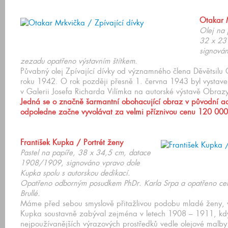
Otakar M
Olej na 
32 x 23
signová
zezadu opatřeno výstavním štítkem.
Půvabný olej Zpívající dívky od významného člena Děvětsilu
roku 1942. O rok později přesně 1. června 1943 byl vystav
v Galerii Josefa Richarda Vilímka na autorské výstavě Obraz
Jedná se o značně šarmantní obohacující obraz v původní adj
odpoledne začne vyvolávat za velmi příznivou cenu 120 000
František Kupka / Portrét ženy
Pastel na papíře, 38 x 34,5 cm, datace
1908/1909, signováno vpravo dole
Kupka spolu s autorskou dedikací.
Opatřeno odborným posudkem PhDr. Karla Srpa a opatřeno certi
Brullé.
Máme před sebou smyslově přitažlivou podobu mladé ženy, v
Kupka soustavně zabýval zejména v letech 1908 – 1911, kdy 
nejpoužívanějších výrazových prostředků vedle olejové mal