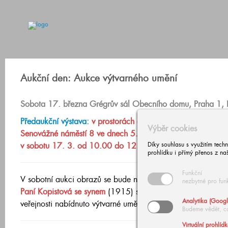
Aukční den: Aukce výtvarného umění
Sobota 17. března Grégrův sál Obecního domu, Praha 1, 
Předaukční výstava:
v prostorách aukční síně a galerie Euro
Výběr cookies
Senovážné náměstí 8 ve dnech 5. 3. 2018 – 16. 3. 2018
v sobotu 17. 3. od 10.00 do 12.00 hodin.
Díky souhlasu s využitím tech
prohlídku i přímý přenos z na
Funkční
V sobotní aukci obrazů se bude nabízet vzácný publikova
nezbytné pro fun
Paní Kopistová se synem
(1915) s vyvolávací cenou
2,5 mi
Analytika (Googl
veřejnosti nabídnuto výtvarné umění za více než 37 milionů
Budeme vědět, c
Virtuální prohlíd