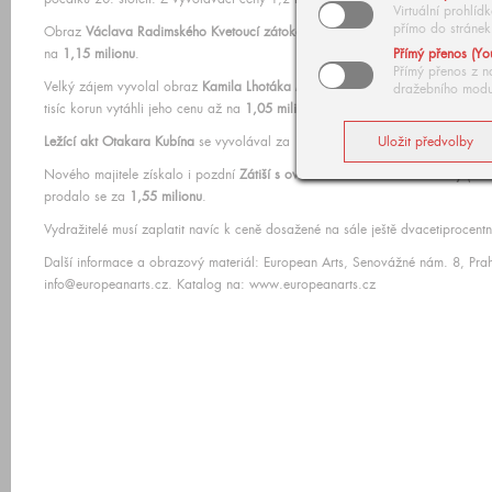
Virtuální prohlí
přímo do stránek
Obraz
Václava Radimského Kvetoucí zátoka
(1898-1899) z jeho žádaného fra
na
1,15 milionu
.
Přímý přenos (Yo
Přímý přenos z n
Velký zájem vyvolal obraz
Kamila Lhotáka Mír
z roku 1940. Utkali se o něj d
dražebního modu
tisíc korun vytáhli jeho cenu až na
1,05 milionu
, což je mimořádně vysoký ce
Ležící akt Otakara Kubína
se vyvolával za 1,5 milionu a našel nového majit
Nového majitele získalo i pozdní
Zátiší s ovocem a květinami Emila Filly
(194
prodalo se za
1,55 milionu
.
Vydražitelé musí zaplatit navíc k ceně dosažené na sále ještě dvacetiprocentn
Další informace a obrazový materiál: European Arts, Senovážné nám. 8, Pra
info@europeanarts.cz. Katalog na: www.europeanarts.cz