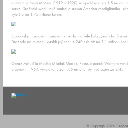
autorem je Henti Matisse (1919 – 1920) se vyvolávala za 1,5 milionu 
korun. Dražitelé svedli také souboj o kresbu Amedea Modiglianiho - M
vyletěla na 1,75 milionu korun.
S obrovským cenovým nárůstem změnila majitele koláž Jindřicha Štyrské
Dražitelé na telefonu vytáhli její cenu z 240 tisíc až na 1,1 milionu koru
Obraz Mikuláše Medka Mikuláš Medek, Pokus o portrét Wernera von 
Braunovi), 1969, vyvolávaný za 1,85 milionu, byl vydražen za 2,45 mi
© Copyright 2026 European A