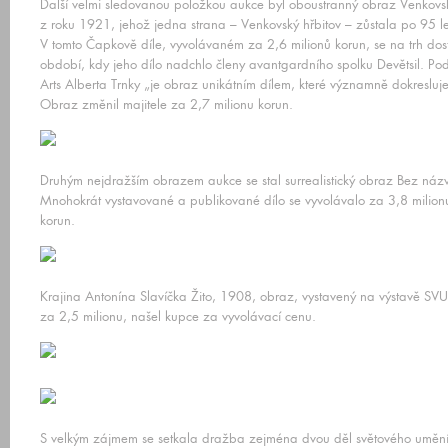
Další velmi sledovanou položkou aukce byl oboustranný obraz Venkovs
z roku 1921, jehož jedna strana – Venkovský hřbitov – zůstala po 95 le
V tomto Čapkově díle, vyvolávaném za 2,6 milionů korun, se na trh do
období, kdy jeho dílo nadchlo členy avantgardního spolku Devětsil. Pod
Arts Alberta Trnky „je obraz unikátním dílem, které významně dokresluj
Obraz změnil majitele za 2,7 milionu korun.
Druhým nejdražším obrazem aukce se stal surrealistický obraz Bez náz
Mnohokrát vystavované a publikované dílo se vyvolávalo za 3,8 milion
korun.
Krajina Antonína Slavíčka Žito, 1908, obraz, vystavený na výstavě S
za 2,5 milionu, našel kupce za vyvolávací cenu.
S velkým zájmem se setkala dražba zejména dvou děl světového umění.