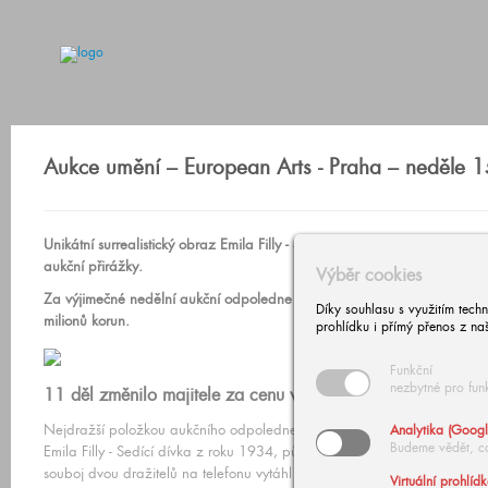
Aukce umění – European Arts - Praha – neděle 
Unikátní surrealistický obraz Emila Filly - Sedící Dívka našel nového maj
aukční přirážky.
Výběr cookies
Za výjimečné nedělní aukční odpoledne v Obecním domě v Praze se p
Díky souhlasu s využitím tech
milionů korun.
prohlídku i přímý přenos z na
Funkční
nezbytné pro fun
11 děl změnilo majitele za cenu vyšší než milion korun.
Nejdražší položkou aukčního odpoledne v Obecním domě v Praze se stal
Analytika (Googl
Budeme vědět, c
Emila Filly - Sedící dívka z roku 1934, původně ze známé brněnské sbí
souboj dvou dražitelů na telefonu vytáhl jeho cenu až na 8, 2 milionů k
Virtuální prohlíd