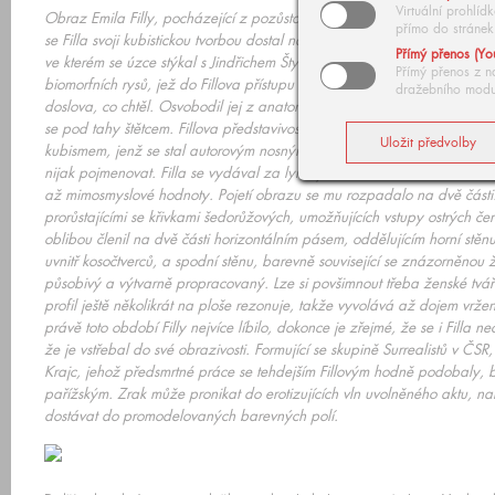
Virtuální prohlí
Obraz Emila Filly, pocházející z pozůstalosti brněnského sběratele Fran
přímo do stránek
se Filla svoji kubistickou tvorbou dostal na pomezí, související se surr
Přímý přenos (Yo
ve kterém se úzce stýkal s Jindřichem Štyrským, dospěl k uvolněnému tva
Přímý přenos z n
biomorfních rysů, jež do Fillova přístupu vnesly vláčnost, umožňující, 
dražebního modu
doslova, co chtěl. Osvobodil jej z anatomie, stalo se mu přímo kusem li
se pod tahy štětcem. Fillova představivost zde dosahovala svých vrcholků
kubismem, jenž se stal autorovým nosným inspiračním zdrojem, přesaho
nijak pojmenovat. Filla se vydával za lyrický kubismus kamsi do oblastí
až mimosmyslové hodnoty. Pojetí obrazu se mu rozpadalo na dvě části: 
prorůstajícími se křivkami šedorůžových, umožňujících vstupy ostrých čer
oblibou členil na dvě části horizontálním pásem, oddělujícím horní stě
uvnitř kosočtverců, a spodní stěnu, barevně související se znázorněnou
působivý a výtvarně propracovaný. Lze si povšimnout třeba ženské tváře, 
profil ještě několikrát na ploše rezonuje, takže vyvolává až dojem vrže
právě toto období Filly nejvíce líbilo, dokonce je zřejmé, že se i Filla n
že je vstřebal do své obrazivosti. Formující se skupině Surrealistů v ČSR
Krajc, jehož předsmrtné práce se tehdejším Fillovým hodně podobaly, byl
pařížským. Zrak může pronikat do erotizujících vln uvolněného aktu, na
dostávat do promodelovaných barevných polí.